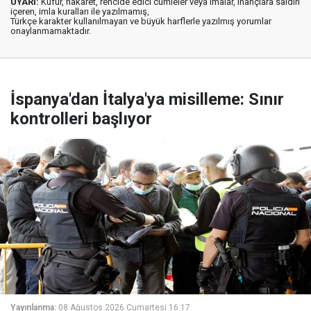
UYARI:
Küfür, hakaret, rencide edici cümleler veya imalar, inançlara saldırı
içeren, imla kuralları ile yazılmamış,
Türkçe karakter kullanılmayan ve büyük harflerle yazılmış yorumlar
onaylanmamaktadır.
İspanya'dan İtalya'ya misilleme: Sınır
kontrolleri başlıyor
Yayınlanma:
08 Ağustos 2026 Cumartesi 16:17