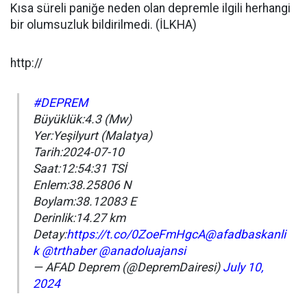
Kısa süreli paniğe neden olan depremle ilgili herhangi
bir olumsuzluk bildirilmedi. (İLKHA)
http://
#DEPREM
Büyüklük:4.3 (Mw)
Yer:Yeşilyurt (Malatya)
Tarih:2024-07-10
Saat:12:54:31 TSİ
Enlem:38.25806 N
Boylam:38.12083 E
Derinlik:14.27 km
Detay:
https://t.co/0ZoeFmHgcA
@afadbaskanli
k
@trthaber
@anadoluajansi
— AFAD Deprem (@DepremDairesi)
July 10,
2024