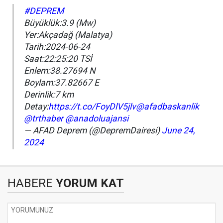
#DEPREM
Büyüklük:3.9 (Mw)
Yer:Akçadağ (Malatya)
Tarih:2024-06-24
Saat:22:25:20 TSİ
Enlem:38.27694 N
Boylam:37.82667 E
Derinlik:7 km
Detay:
https://t.co/FoyDlV5jlv
@afadbaskanlik
@trthaber
@anadoluajansi
— AFAD Deprem (@DepremDairesi)
June 24,
2024
HABERE
YORUM KAT