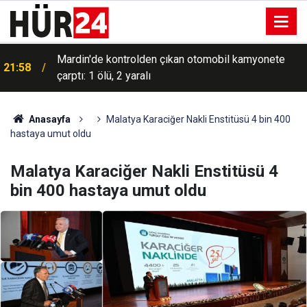
Mardin'de kontrolden çıkan otomobil kamyonete
21:58
çarptı: 1 ölü, 2 yaralı
HÜDA PAR heyeti, Tarsus'ta muhtarları ve mahalle
21:45
sakinlerini ziyaret etti
Anasayfa
Malatya Karaciğer Nakli Enstitüsü 4 bin 400
hastaya umut oldu
Malatya Karaciğer Nakli Enstitüsü 4
bin 400 hastaya umut oldu