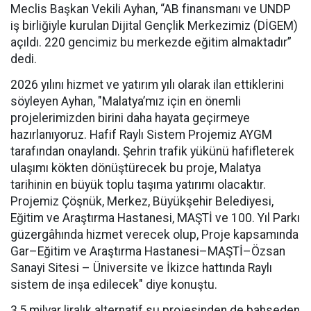
Meclis Başkan Vekili Ayhan, “AB finansmanı ve UNDP
iş birliğiyle kurulan Dijital Gençlik Merkezimiz (DİGEM)
açıldı. 220 gencimiz bu merkezde eğitim almaktadır”
dedi.
2026 yılını hizmet ve yatırım yılı olarak ilan ettiklerini
söyleyen Ayhan, "Malatya’mız için en önemli
projelerimizden birini daha hayata geçirmeye
hazırlanıyoruz. Hafif Raylı Sistem Projemiz AYGM
tarafından onaylandı. Şehrin trafik yükünü hafifleterek
ulaşımı kökten dönüştürecek bu proje, Malatya
tarihinin en büyük toplu taşıma yatırımı olacaktır.
Projemiz Çöşnük, Merkez, Büyükşehir Belediyesi,
Eğitim ve Araştırma Hastanesi, MAŞTİ ve 100. Yıl Parkı
güzergâhında hizmet verecek olup, Proje kapsamında
Gar–Eğitim ve Araştırma Hastanesi–MAŞTİ–Özsan
Sanayi Sitesi – Üniversite ve İkizce hattında Raylı
sistem de inşa edilecek" diye konuştu.
3,5 milyar liralık alternatif su projesinden de bahseden