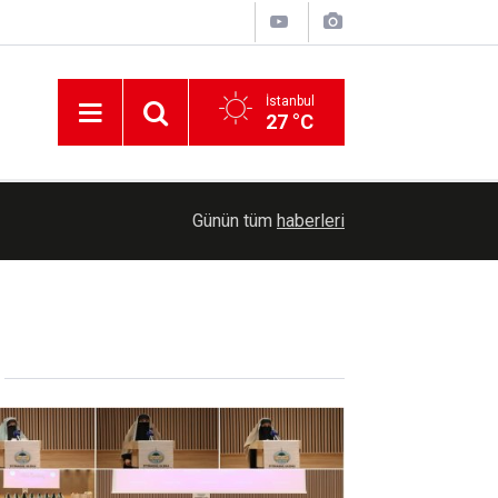
İstanbul
27 °C
19:52
Tarımsal destek ödemesi bugün çiftçilerin hesapl
Günün tüm
haberleri