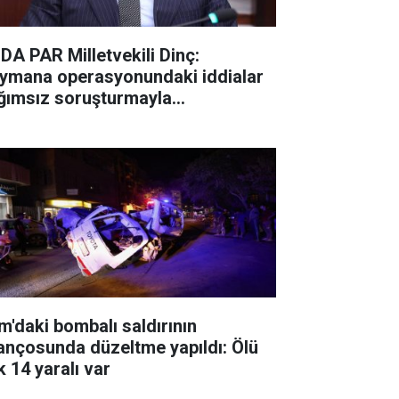
DA PAR Milletvekili Dinç:
ymana operasyonundaki iddialar
ğımsız soruşturmayla
ınlatılmalı
m'daki bombalı saldırının
lançosunda düzeltme yapıldı: Ölü
k 14 yaralı var