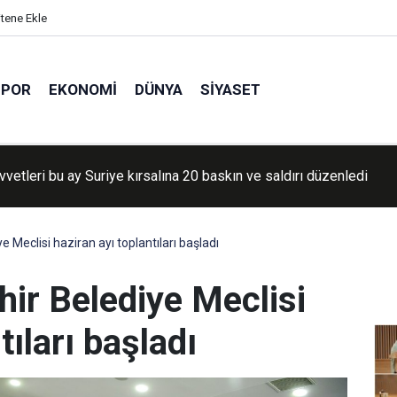
itene Ekle
SPOR
EKONOMI
DÜNYA
SIYASET
vvetleri Lübnan'da saldırılarını sürdürdü
 Meclisi haziran ayı toplantıları başladı
ir Belediye Meclisi
tıları başladı