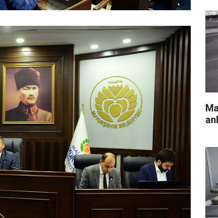
Mar
an