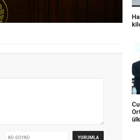
Ha
ki
Cu
Or
ül