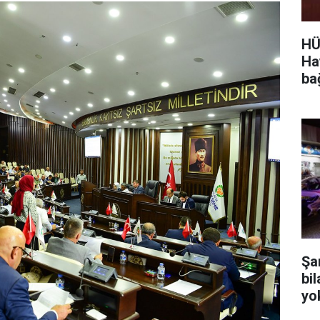
HÜ
Ha
ba
ayd
Şa
bi
yo