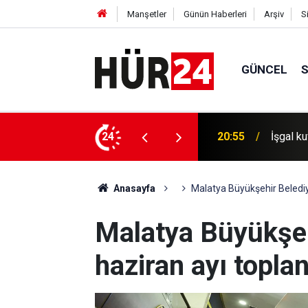
Manşetler
Günün Haberleri
Arşiv
S
GÜNCEL
salına 20 baskın ve saldırı düzenledi
24
20:30
İşgal ku
Anasayfa
Malatya Büyükşehir Belediye
Malatya Büyükşeh
haziran ayı toplan