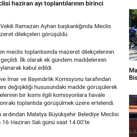
si haziran ayı toplantılarının birinci
 Vekili Ramazan Ayhan başkanlığında Meclis
eret dilekçeleri görüşüldü.
n meclis toplantısında mazeret dilekçelerinin
eçildi. İlk olarak ek gündem maddelerinin
lanarak kabul edildi.
Ma
Bis
e İmar ve Bayındırlık Komisyonu tarafından
anı değişikliği hususundaki madde görüşülerek
rinin bir kısmı ilgili komisyonlara havale
sonraki toplantıda görüşülmek üzere ertelendi.
ardından Malatya Büyükşehir Belediye Meclisi
nin 16 Haziran Salı günü saat 14.00'te