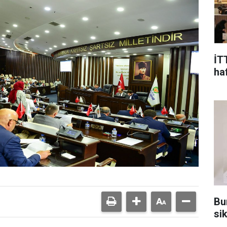
İT
ha
Bu
sik