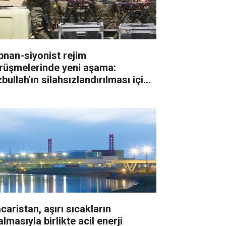
bnan-siyonist rejim
rüşmelerinde yeni aşama:
bullah'ın silahsızlandırılması için
eler belirlendi
caristan, aşırı sıcakların
lmasıyla birlikte acil enerji