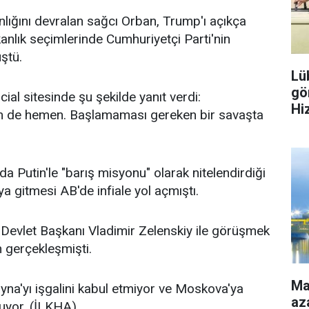
lığını devralan sağcı Orban, Trump'ı açıkça
anlık seçimlerinde Cumhuriyetçi Parti'nin
ştü.
Lü
gö
al sitesinde şu şekilde yanıt verdi:
Hiz
 hem de hemen. Başlamaması gereken bir savaşta
ülk
a Putin'le "barış misyonu" olarak nitelendirdiği
gitmesi AB'de infiale yol açmıştı.
 Devlet Başkanı Vladimir Zelenskiy ile görüşmek
n gerçekleşmişti.
Ma
yna'yı işgalini kabul etmiyor ve Moskova'ya
aza
uyor. (İLKHA)