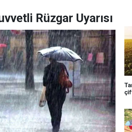
uvvetli Rüzgar Uyarısı
Ta
çif