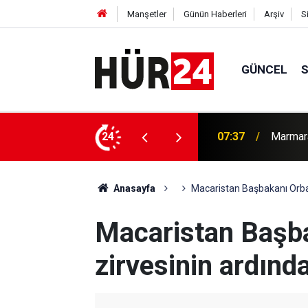
Manşetler
Günün Haberleri
Arşiv
S
GÜNCEL
24
07:37
Marmara
07:18
BM'de b
Anasayfa
Macaristan Başbakanı Orba
Macaristan Başb
zirvesinin ardınd