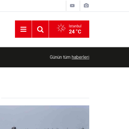
İstanbul
24 °C
İşgalcilerden tecrit: 9 bin 400 Filistinli esirin ai
06:58
Günün tüm
haberleri
engelleniyor