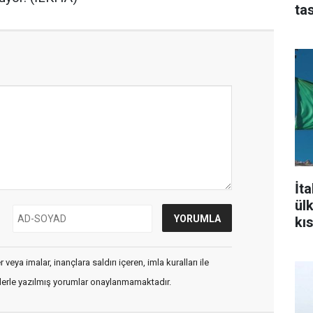
ta
İt
ül
kı
aç
veya imalar, inançlara saldırı içeren, imla kuralları ile
flerle yazılmış yorumlar onaylanmamaktadır.