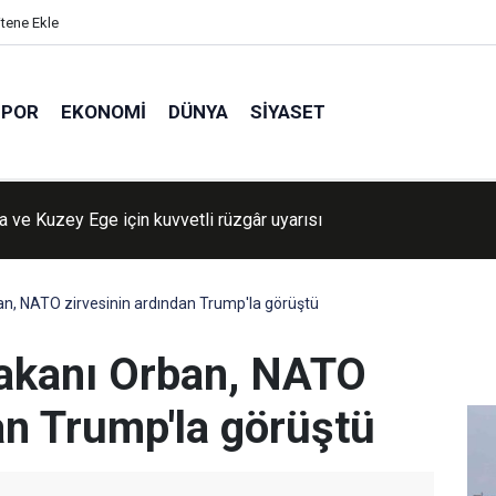
itene Ekle
SPOR
EKONOMI
DÜNYA
SIYASET
 ve Kuzey Ege için kuvvetli rüzgâr uyarısı
üyük skandal: Siyonist rejime gizli bilgi aktaran görevli ifşa oldu
n, NATO zirvesinin ardından Trump'la görüştü
akanı Orban, NATO
an Trump'la görüştü