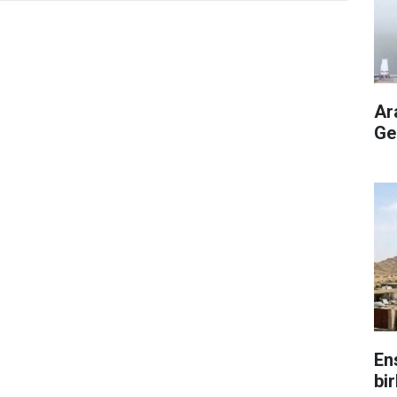
Ar
Ge
En
bir