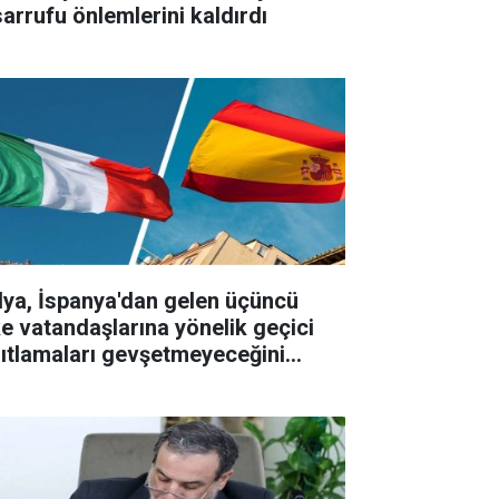
sarrufu önlemlerini kaldırdı
alya, İspanya'dan gelen üçüncü
ke vatandaşlarına yönelik geçici
sıtlamaları gevşetmeyeceğini
ıkladı