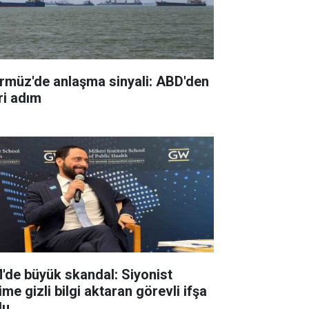
rmüz'de anlaşma sinyali: ABD'den
ri adım
'de büyük skandal: Siyonist
ime gizli bilgi aktaran görevli ifşa
du