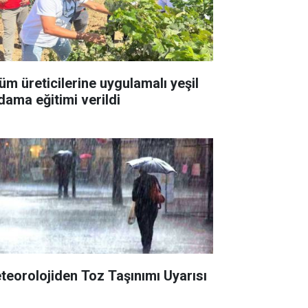
üm üreticilerine uygulamalı yeşil
dama eğitimi verildi
teorolojiden Toz Taşınımı Uyarısı