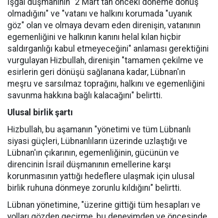
İşgal düşmanının "2 Mart'tan önceki döneme dönüş
olmadığını" ve "vatanı ve halkını korumada "uyanık
göz" olan ve olmaya devam eden direnişin, vatanının
egemenliğini ve halkının kanını helal kılan hiçbir
saldırganlığı kabul etmeyeceğini" anlaması gerektiğini
vurgulayan Hizbullah, direnişin "tamamen çekilme ve
esirlerin geri dönüşü sağlanana kadar, Lübnan'ın
meşru ve sarsılmaz toprağını, halkını ve egemenliğini
savunma hakkına bağlı kalacağını" belirtti.
Ulusal birlik şartı
Hizbullah, bu aşamanın "yönetimi ve tüm Lübnanlı
siyasi güçleri, Lübnanlıların üzerinde uzlaştığı ve
Lübnan'ın çıkarının, egemenliğinin, gücünün ve
direncinin İsrail düşmanının emellerine karşı
korunmasının yattığı hedeflere ulaşmak için ulusal
birlik ruhuna dönmeye zorunlu kıldığını" belirtti.
Lübnan yönetimine, "üzerine gittiği tüm hesapları ve
yolları gözden geçirme, bu deneyimden ve öncesinde