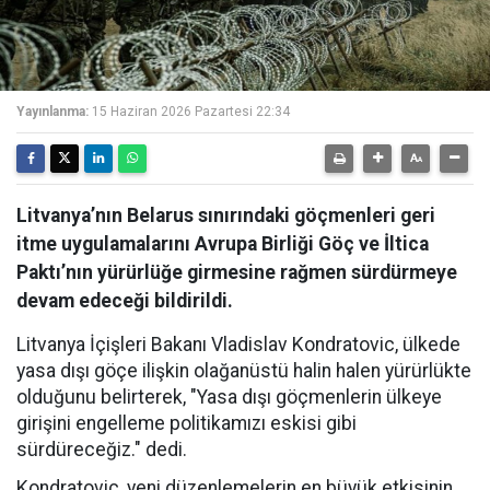
Yayınlanma:
15 Haziran 2026 Pazartesi 22:34
Litvanya’nın Belarus sınırındaki göçmenleri geri
itme uygulamalarını Avrupa Birliği Göç ve İltica
Paktı’nın yürürlüğe girmesine rağmen sürdürmeye
devam edeceği bildirildi.
Litvanya İçişleri Bakanı Vladislav Kondratovic, ülkede
yasa dışı göçe ilişkin olağanüstü halin halen yürürlükte
olduğunu belirterek, "Yasa dışı göçmenlerin ülkeye
girişini engelleme politikamızı eskisi gibi
sürdüreceğiz." dedi.
Kondratovic, yeni düzenlemelerin en büyük etkisinin