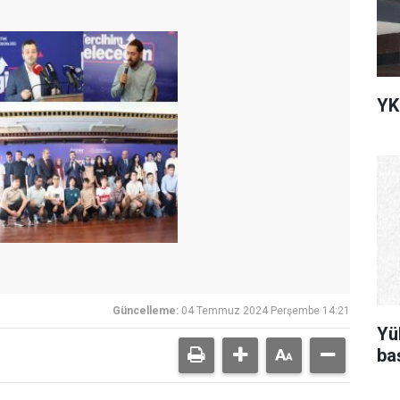
YK
Güncelleme:
04 Temmuz 2024 Perşembe 14:21
Yü
ba