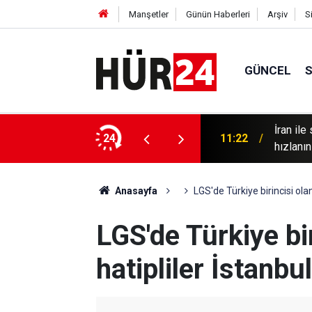
Manşetler
Günün Haberleri
Arşiv
S
GÜNCEL
İran il
erkezleri: Ekonomik krizle mücadele ediyoruz
24
11:22
hızlanın
Anasayfa
LGS'de Türkiye birincisi ola
LGS'de Türkiye bi
hatipliler İstanbu