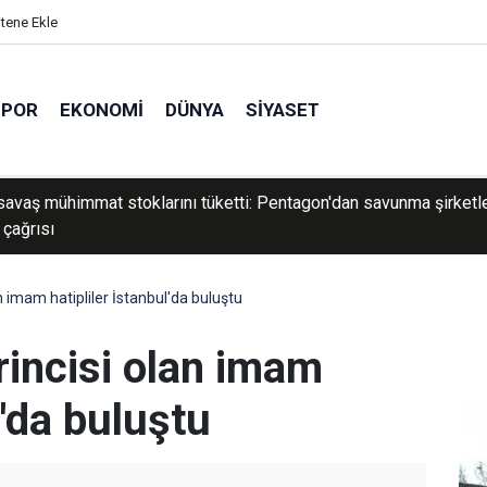
itene Ekle
SPOR
EKONOMI
DÜNYA
SIYASET
e savaş mühimmat stoklarını tüketti: Pentagon'dan savunma şirketl
 çağrısı
n imam hatipliler İstanbul'da buluştu
rincisi olan imam
l'da buluştu