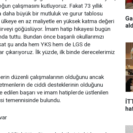
yoğun çalışmasını kutluyoruz. Fakat 73 yıllık
 daha büyük bir mutluluk ve gurur tablosu
Ga
 ülkeye en az maliyetle en yüksek katma değeri
ald
zirveyi göğüslüyor. İmam hatip hikayesi bugün
a tuttu. Bundan önce başarılı okullarımızı
Fakat şu anda hem YKS hem de LGS de
 çıkarıyoruz. İlk yüzde, ilk binde derecelerimiz
lerin düzenli çalışmalarının olduğunu ancak
retmenlerin de ciddi desteklerinin olduğunu
de edilen başarı ve imam hatiplerde üstlenilen
i temennisinde bulundu.
İT
ha
var