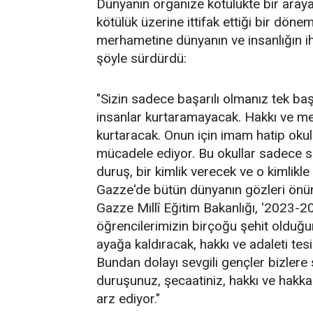
Dünyanın organize kötülükte bir araya 
kötülük üzerine ittifak ettiği bir dön
merhametine dünyanın ve insanlığın ih
şöyle sürdürdü:
"Sizin sadece başarılı olmanız tek baş
insanlar kurtaramayacak. Hakkı ve me
kurtaracak. Onun için imam hatip okulla
mücadele ediyor. Bu okullar sadece si
duruş, bir kimlik verecek ve o kimlikle
Gazze'de bütün dünyanın gözleri önün
Gazze Millî Eğitim Bakanlığı, '2023-
öğrencilerimizin birçoğu şehit olduğu
ayağa kaldıracak, hakkı ve adaleti te
Bundan dolayı sevgili gençler bizler
duruşunuz, şecaatiniz, hakkı ve hakk
arz ediyor."