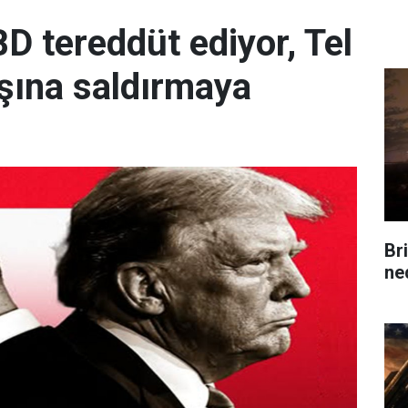
D tereddüt ediyor, Tel
başına saldırmaya
Br
ne