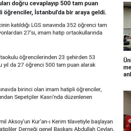
ruları doğru cevaplayıp 500 tam puan
öğrenciler, İstanbul'da bir araya geldi.
inin katıldığı LGS sınavında 352 öğrenci tam
iyonlardan 27'si, imam hatip ortaokullarında
rtaokulu öğrencilerinden 23 şehirden 53
Ün
u yıl da 27 öğrenci 500 tam puan alarak
me
an
sınavda birinci olan imam hatipli öğrenciler,
ından Sepetçiler Kasrı'nda düzenlenen
il Aksoy'un Kur'an-ı Kerim tilavetiyle başlayan
liler Derneği genel Başkanı Abdullah Ceylan,