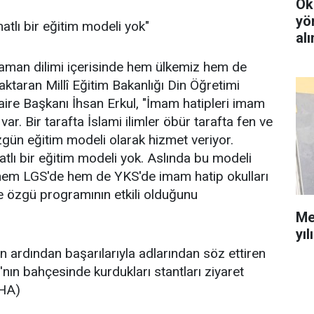
Ok
yö
atlı bir eğitim modeli yok"
al
 zaman dilimi içerisinde hem ülkemiz hem de
ı aktaran Millî Eğitim Bakanlığı Din Öğretimi
aire Başkanı İhsan Erkul, "İmam hatipleri imam
ar. Bir tarafta İslami ilimler öbür tarafta fen ve
zgün eğitim modeli olarak hizmet veriyor.
atlı bir eğitim modeli yok. Aslında bu modeli
hem LGS'de hem de YKS'de imam hatip okulları
ne özgü programının etkili olduğunu
Me
yıl
n ardından başarılarıyla adlarından söz ettiren
'nın bahçesinde kurdukları stantları ziyaret
KHA)