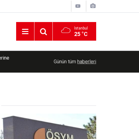
İstanbul
25 °C
erine
11:16
Çin'de Dolphin Tayfunu öncesi yüz binlerce kişi t
Günün tüm
haberleri