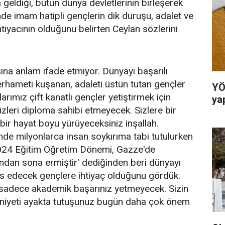
geldiği, bütün dünya devletlerinin birleşerek
emde imam hatipli gençlerin dik duruşu, adalet ve
tiyacının olduğunu belirten Ceylan sözlerini
ına anlam ifade etmiyor. Dünyayı başarılı
rhameti kuşanan, adaleti üstün tutan gençler
YÖ
rımız çift kanatlı gençler yetiştirmek için
ya
zleri diploma sahibi etmeyecek. Sizlere bir
 bir hayat boyu yürüyeceksiniz inşallah.
de milyonlarca insan soykırıma tabi tutulurken
2024 Eğitim Öğretim Dönemi, Gazze'de
ndan sona ermiştir' dediğinden beri dünyayı
sis edecek gençlere ihtiyaç olduğunu gördük.
e sadece akademik başarınız yetmeyecek. Sizin
aniyeti ayakta tutuşunuz bugün daha çok önem