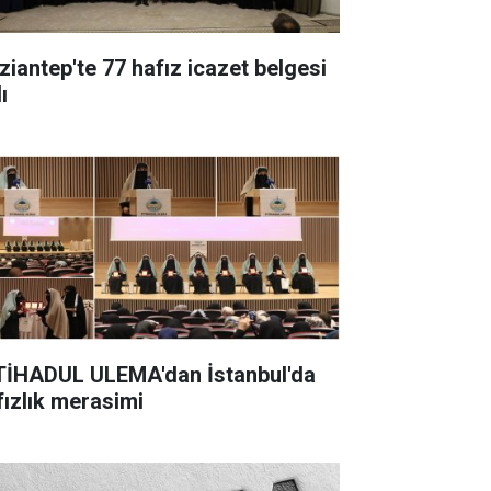
ziantep'te 77 hafız icazet belgesi
ı
TİHADUL ULEMA'dan İstanbul'da
fızlık merasimi