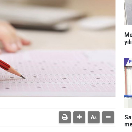
Me
yıl
Sa
me