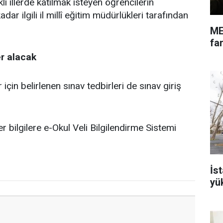
ı illerde katılmak isteyen öğrencilerin
ar ilgili il millî eğitim müdürlükleri tarafından
ME
far
er alacak
için belirlenen sınav tedbirleri de sınav giriş
er bilgilere e-Okul Veli Bilgilendirme Sistemi
İs
yü