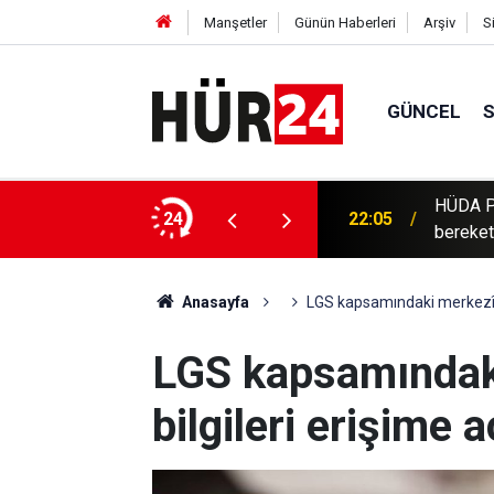
Manşetler
Günün Haberleri
Arşiv
S
GÜNCEL
HÜDA PA
 yaralı
24
22:05
bereketl
Anasayfa
LGS kapsamındaki merkezî sın
LGS kapsamındaki
bilgileri erişime a