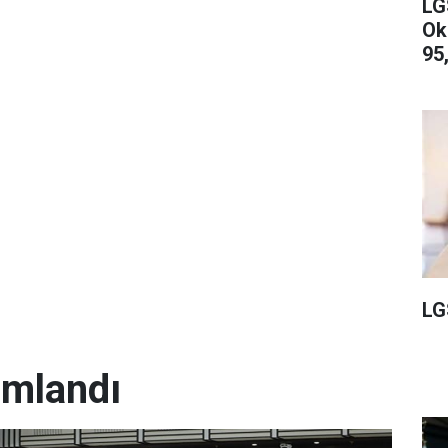
LG
Ok
95,
LG
ımlandı