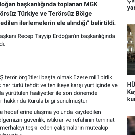
Ça
doğan başkanlığında toplanan MGK
yar
erörsüz Türkiye ve Terörsüz Bölge
len ilerlemelerin ele alındığı" belirtildi.
başkanı Recep Tayyip Erdoğan’ın başkanlığında
dı.
rör örgütleri başta olmak üzere millî birlik
HÜ
her türlü tehdit ve tehlikeye karşı yurt içinde ve
Ka
yla yürütülen faaliyetler ile son dönemde
ku
r hakkında Kurula bilgi sunulmuştur.
e hedeflerine ulaşma yolunda kaydedilen
ölgemizin güvenlik, istikrar ve refahının teminat
ir merhaleyi teşkil eden çalışmaların müteakip