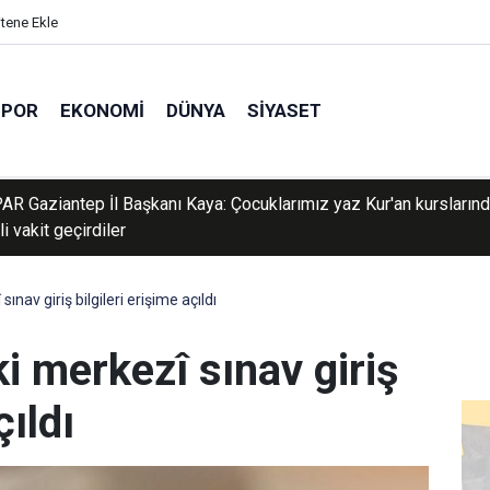
itene Ekle
SPOR
EKONOMI
DÜNYA
SIYASET
R Gaziantep İl Başkanı Kaya: Çocuklarımız yaz Kur'an kursların
i vakit geçirdiler
av giriş bilgileri erişime açıldı
 merkezî sınav giriş
çıldı