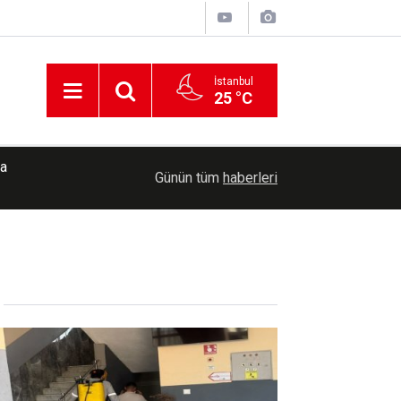
İstanbul
25 °C
da
21:58
Mardin'de kontrolden çıkan otomobil kamyonete ça
Günün tüm
haberleri