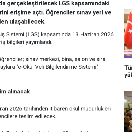
n'da gerçekleştirilecek LGS kapsamındaki
erini erişime açtı. Öğrenciler sınav yeri ve
den ulaşabilecek.
Geçiş Sistemi (LGS) kapsamında 13 Haziran 2026
ş bilgileri yayımlandı.
renciler; sınav merkezi, bina, salon ve sıra
detaylara "e-Okul Veli Bilgilendirme Sistemi"
Tü
yü
lim alınacak
ziran 2026 tarihinden itibaren okul müdürlükleri
encilere teslim edilecek.