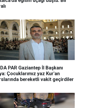
talca'da eğitim uçağı düştü: Bir
alı
DA PAR Gaziantep İl Başkanı
ya: Çocuklarımız yaz Kur'an
rslarında bereketli vakit geçirdiler