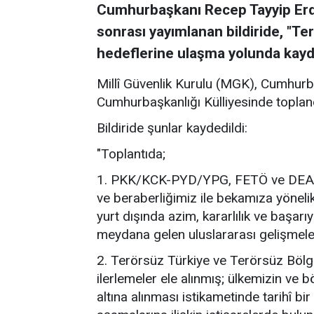
Cumhurbaşkanı Recep Tayyip Er
sonrası yayımlanan bildiride, "T
hedeflerine ulaşma yolunda kaydedi
Millî Güvenlik Kurulu (MGK), Cumhur
Cumhurbaşkanlığı Külliyesinde toplan
Bildiride şunlar kaydedildi:
"Toplantıda;
1. PKK/KCK-PYD/YPG, FETÖ ve DEAŞ te
ve beraberliğimiz ile bekamıza yönelik 
yurt dışında azim, kararlılık ve başarı
meydana gelen uluslararası gelişmele
2. Terörsüz Türkiye ve Terörsüz Bölg
ilerlemeler ele alınmış; ülkemizin ve b
altına alınması istikametinde tarihî b