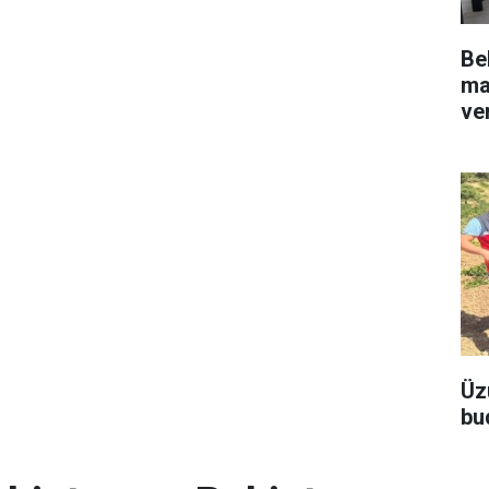
Be
ma
ve
Üz
bu