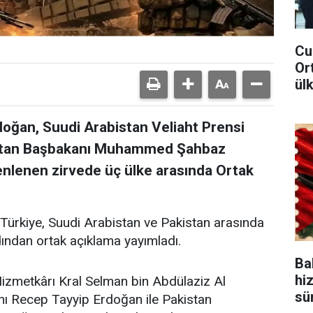
Cu
Or
ül
ğan, Suudi Arabistan Veliaht Prensi
stan Başbakanı Muhammed Şahbaz
zenlenen zirvede üç ülke arasında Ortak
 Türkiye, Suudi Arabistan ve Pakistan arasında
dından ortak açıklama yayımladı.
Bak
hi
Hizmetkârı Kral Selman bin Abdülaziz Al
sü
ı Recep Tayyip Erdoğan ile Pakistan