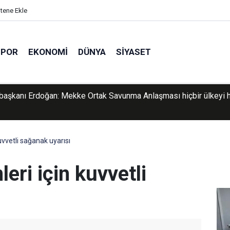
itene Ekle
SPOR
EKONOMI
DÜNYA
SIYASET
'dan İtalya'ya Schengen resti: Sınır kontrolleri kalkmazsa misille
k
vvetli sağanak uyarısı
ri için kuvvetli