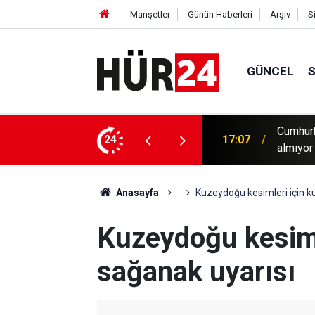
Manşetler
Günün Haberleri
Arşiv
S
GÜNCEL
Ortak Savunma Anlaşması hiçbir ülkeyi hedef
İspanya
24
17:06
gelece
Anasayfa
Kuzeydoğu kesimleri için ku
Kuzeydoğu kesimle
sağanak uyarısı