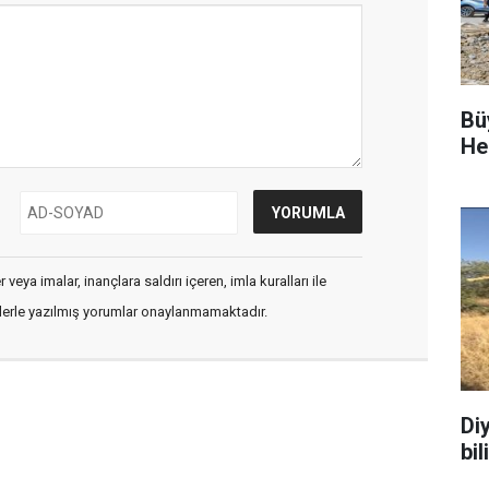
Bü
He
veya imalar, inançlara saldırı içeren, imla kuralları ile
flerle yazılmış yorumlar onaylanmamaktadır.
Di
bi