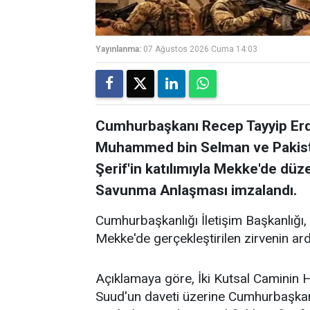
Yayınlanma:
07 Ağustos 2026 Cuma 14:03
Cumhurbaşkanı Recep Tayyip Erdo
Muhammed bin Selman ve Paki
Şerif'in katılımıyla Mekke'de dü
Savunma Anlaşması imzalandı.
Cumhurbaşkanlığı İletişim Başkanlığı,
Mekke'de gerçekleştirilen zirvenin ar
Açıklamaya göre, İki Kutsal Caminin 
Suud'un daveti üzerine Cumhurbaşkan