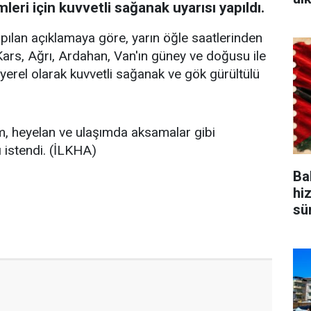
ri için kuvvetli sağanak uyarısı yapıldı.
ılan açıklamaya göre, yarın öğle saatlerinden
Kars, Ağrı, Ardahan, Van'ın güney ve doğusu ile
erel olarak kuvvetli sağanak ve gök gürültülü
rım, heyelan ve ulaşımda aksamalar gibi
ı istendi. (İLKHA)
Bak
hi
sü