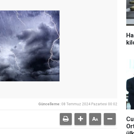
Ha
ki
Güncelleme:
08 Temmuz 2024 Pazartesi 00:02
Cu
Or
ül