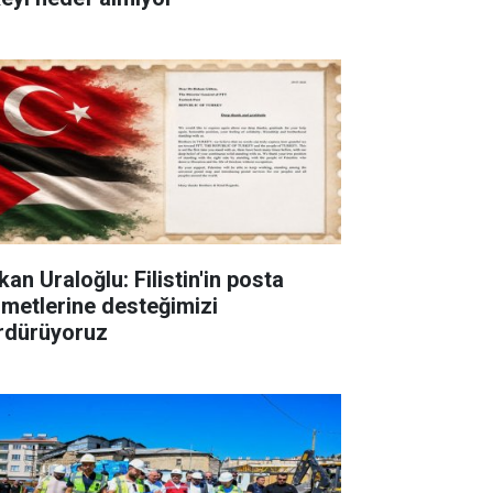
an Uraloğlu: Filistin'in posta
zmetlerine desteğimizi
rdürüyoruz