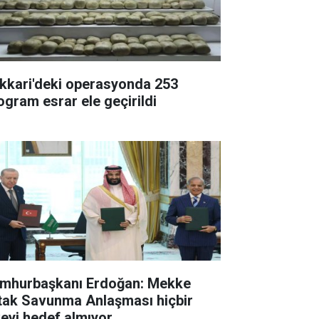
kkari'deki operasyonda 253
logram esrar ele geçirildi
mhurbaşkanı Erdoğan: Mekke
tak Savunma Anlaşması hiçbir
keyi hedef almıyor