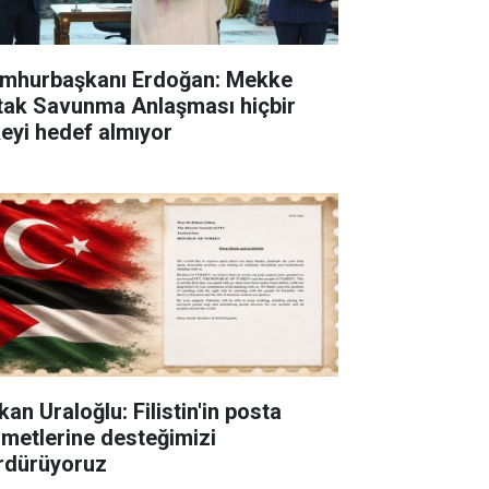
mhurbaşkanı Erdoğan: Mekke
tak Savunma Anlaşması hiçbir
keyi hedef almıyor
an Uraloğlu: Filistin'in posta
zmetlerine desteğimizi
rdürüyoruz