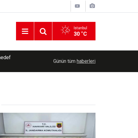
İstanbul
30 °C
me
16:54
Çin'den altın hamlesi: Bir ayda gerçekleşen en y
Günün tüm
haberleri