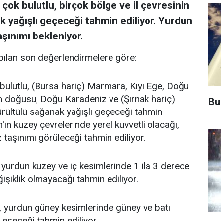
 çok bulutlu, birçok bölge ve il çevresinin
 yağışlı geçeceği tahmin ediliyor. Yurdun
şınımı bekleniyor.
ılan son değerlendirmelere göre:
 bulutlu, (Bursa hariç) Marmara, Kıyı Ege, Doğu
un doğusu, Doğu Karadeniz ve (Şırnak hariç)
Bu
ültülü sağanak yağışlı geçeceği tahmin
n'ın kuzey çevrelerinde yerel kuvvetli olacağı,
 taşınımı görüleceği tahmin ediliyor.
yurdun kuzey ve iç kesimlerinde 1 ila 3 derece
ğişiklik olmayacağı tahmin ediliyor.
, yurdun güney kesimlerinde güney ve batı
e eseceği tahmin ediliyor.