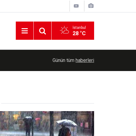
İstanbul
28 °C
a
10:44
Vali Hatipoğlu Tefecilik operasyonunda 6 şüpheli
Günün tüm
haberleri