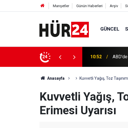
Manşetler
Günün Haberleri
Arşiv
S
GÜNCEL
10:52
ABD'de 
Kuşadas
24
10:50
alındı
Anasayfa
Kuvvetli Yağış, Toz Taşınımı
Kuvvetli Yağış, T
Erimesi Uyarısı