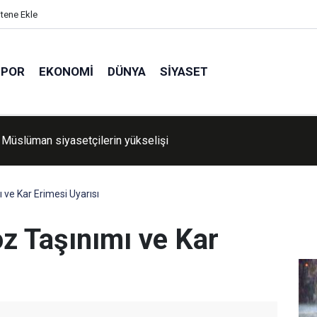
itene Ekle
SPOR
EKONOMI
DÜNYA
SIYASET
Müslüman siyasetçilerin yükselişi
ı Belediyesine rüşvet ve irtikap operasyonu: 15 şüpheli gözaltın
 ve Kar Erimesi Uyarısı
oz Taşınımı ve Kar