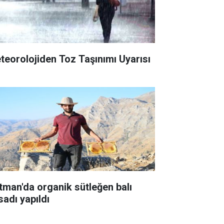
teorolojiden Toz Taşınımı Uyarısı
tman'da organik sütleğen balı
sadı yapıldı