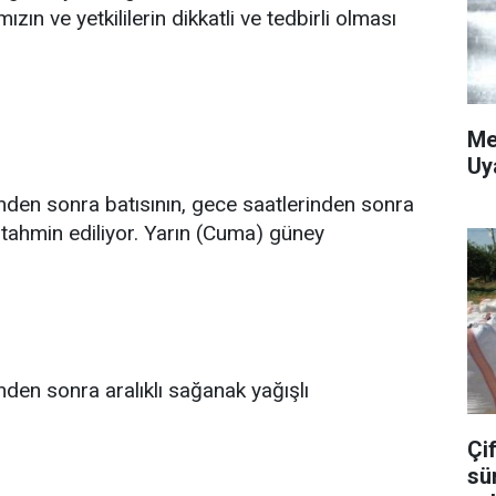
zın ve yetkililerin dikkatli ve tedbirli olması
Me
Uy
inden sonra batısının, gece saatlerinden sonra
tahmin ediliyor. Yarın (Cuma) güney
nden sonra aralıklı sağanak yağışlı
Çif
sü