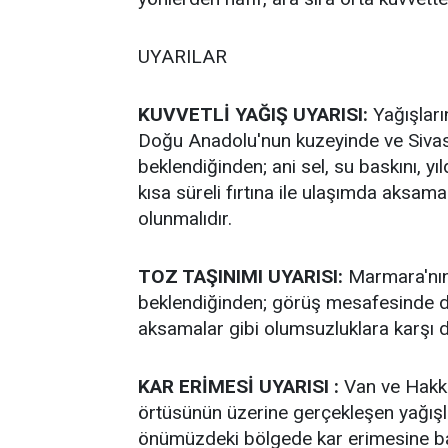
UYARILAR
KUVVETLİ YAĞIŞ UYARISI:
Yağışları
Doğu Anadolu'nun kuzeyinde ve Sivas 
beklendiğinden; ani sel, su baskını, yıl
kısa süreli fırtına ile ulaşımda aksamal
olunmalıdır.
TOZ TAŞINIMI UYARISI:
Marmara'nın 
beklendiğinden; görüş mesafesinde d
aksamalar gibi olumsuzluklara karşı dik
KAR ERİMESİ UYARISI :
Van ve Hakkar
örtüsünün üzerine gerçekleşen yağışlar
önümüzdeki bölgede kar erimesine ba