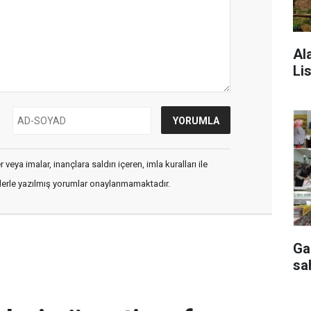
Al
Lis
veya imalar, inançlara saldırı içeren, imla kuralları ile
flerle yazılmış yorumlar onaylanmamaktadır.
Ga
sa