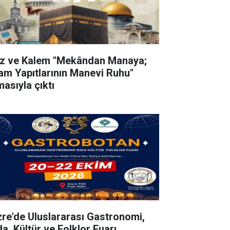
z ve Kalem "Mekândan Manaya;
lam Yapıtlarının Manevi Ruhu"
masıyla çıktı
zre'de Uluslararası Gastronomi,
da, Kültür ve Folklor Fuarı