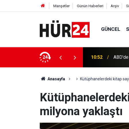
Manşetler
Günün Haberleri
Arşiv
S
GÜNCEL
Kuşadas
 yükselişi
24
10:50
alındı
Anasayfa
Kütüphanelerdeki kitap sayı
Kütüphanelerdeki
milyona yaklaştı