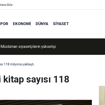
itene Ekle
SPOR
EKONOMI
DÜNYA
SIYASET
ı Belediyesine rüşvet ve irtikap operasyonu: 15 şüpheli gözaltın
sı 118 milyona yaklaştı
 kitap sayısı 118