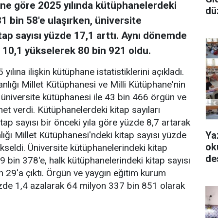
rine göre 2025 yılında kütüphanelerdeki
dü
1 bin 58'e ulaşırken, üniversite
tap sayısı yüzde 17,1 arttı. Aynı dönemde
 10,1 yükselerek 80 bin 921 oldu.
ılına ilişkin kütüphane istatistiklerini açıkladı.
lığı Millet Kütüphanesi ve Milli Kütüphane'nin
 üniversite kütüphanesi ile 43 bin 466 örgün ve
t verdi. Kütüphanelerdeki kitap sayıları
itap sayısı bir önceki yıla göre yüzde 8,7 artarak
Ya
ğı Millet Kütüphanesi'ndeki kitap sayısı yüzde
ok
kseldi. Üniversite kütüphanelerindeki kitap
de
 bin 378'e, halk kütüphanelerindeki kitap sayısı
n 29'a çıktı. Örgün ve yaygın eğitim kurum
üzde 1,4 azalarak 64 milyon 337 bin 851 olarak