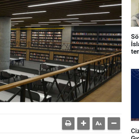
Sö
İs
te
Ci
Gı