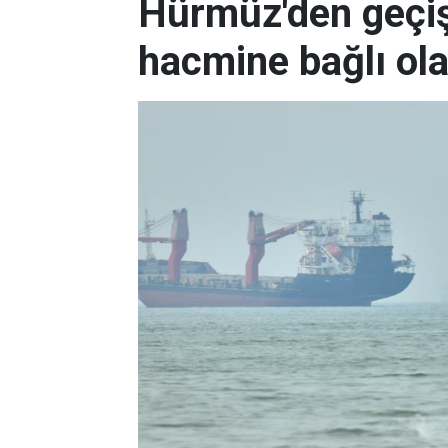
Hürmüz'den geçişl
hacmine bağlı ol