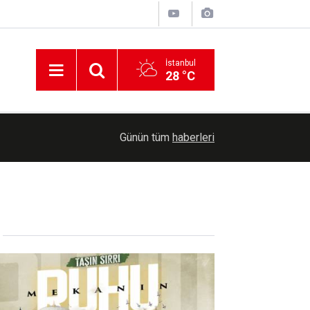
İstanbul
28 °C
a
10:44
Vali Hatipoğlu Tefecilik operasyonunda 6 şüpheli
Günün tüm
haberleri