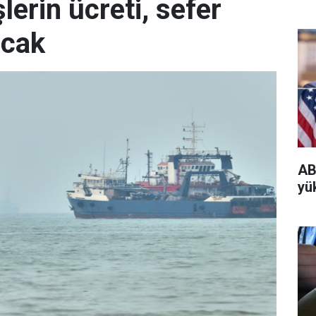
erin ücreti, sefer
acak
AB
yü