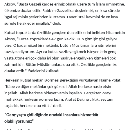
Aksoy, “Başta Gazzeli kardeşlerimiz olmak üzere tüm İslam ümmetine,
ülkemize dualar ettik. Rabbim Gazzeli kardeşlerimizi, en kısa sürede
işgal rejiminin şerlerinden kurtarsın. Lanet israil kavmini de en kısa
sürede helak eder inşallah.” dedi.
Kutsal topraklarda özellikle gençlere dua ettiklerini belirten Nizamettin
Aksoy, “Kutsal topraklarda 47 gün kaldık. Dün gitmişiz gibi geliyor
bize. O kadar güzel bir mekânki, bütün Müslümanlara gitmelerini
tavsiye ediyorum. Ayrıca kutsal vazifeye gitmek isteyenlerin genç
yaşta gitmeleri çok daha iyi olur. Yaşlı ve engelliyken gitmeleri çok
zahmetlidir. Bütün Müslümanlara dua ettik. Özellikle gençlerimize
dualar ettik.” ifadelerini kullandı.
Herkesin kutsal mekânı görmesi gerektiğini vurgulayan Naime Polat,
“Kâbe ve diğer mekânlar çok güzeldi. Allah herkese nasip etsin
inşallah. Allah herkese hidayet versin inşallah. Gerçekten orayı
muhakkak herkesin görmesi lazım. Arafat Dağına çıktık, şeytanı
taşladık, herkese dua ettik.” dedi.
“Genç yaşta gidildiğinde oradaki insanlara hizmetkâr
olabiliyorsunuz”