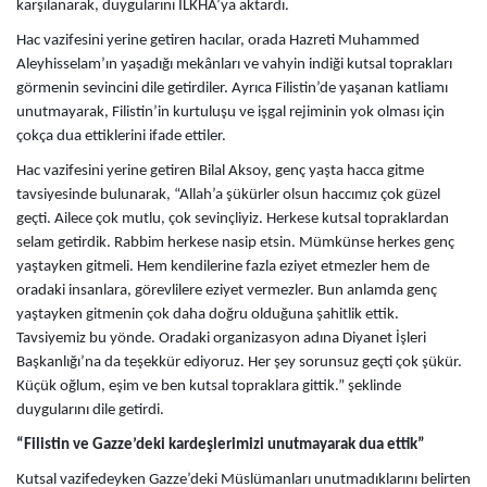
karşılanarak, duygularını İLKHA’ya aktardı.
Hac vazifesini yerine getiren hacılar, orada Hazreti Muhammed
Aleyhisselam’ın yaşadığı mekânları ve vahyin indiği kutsal toprakları
görmenin sevincini dile getirdiler. Ayrıca Filistin’de yaşanan katliamı
unutmayarak, Filistin’in kurtuluşu ve işgal rejiminin yok olması için
çokça dua ettiklerini ifade ettiler.
Hac vazifesini yerine getiren Bilal Aksoy, genç yaşta hacca gitme
tavsiyesinde bulunarak,
“Allah’a şükürler olsun haccımız çok güzel
geçti. Ailece çok mutlu, çok sevinçliyiz. Herkese kutsal topraklardan
selam getirdik. Rabbim herkese nasip etsin. Mümkünse herkes genç
yaştayken gitmeli. Hem kendilerine fazla eziyet etmezler hem de
oradaki insanlara, görevlilere eziyet vermezler. Bun anlamda genç
yaştayken gitmenin çok daha doğru olduğuna şahitlik ettik.
Tavsiyemiz bu yönde. Oradaki organizasyon adına Diyanet İşleri
Başkanlığı’na da teşekkür ediyoruz. Her şey sorunsuz geçti çok şükür.
Küçük oğlum, eşim ve ben kutsal topraklara gittik.” şeklinde
duygularını dile getirdi.
“Filistin ve Gazze’deki kardeşlerimizi unutmayarak dua ettik”
Kutsal vazifedeyken Gazze’deki Müslümanları unutmadıklarını belirten