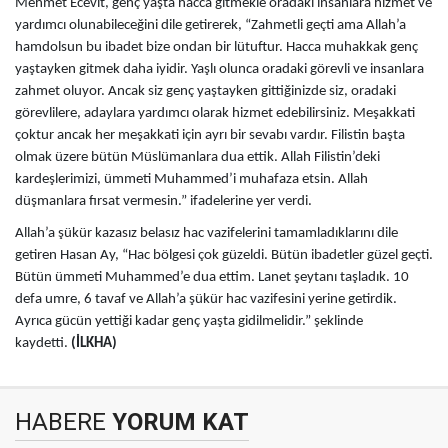
Mehmet Ecevit, genç yaşta hacca gitmekle oradaki insanlara hizmet ve
yardımcı olunabileceğini dile getirerek, “Zahmetli geçti ama Allah’a
hamdolsun bu ibadet bize ondan bir lütuftur. Hacca muhakkak genç
yaştayken gitmek daha iyidir. Yaşlı olunca oradaki görevli ve insanlara
zahmet oluyor. Ancak siz genç yaştayken gittiğinizde siz, oradaki
görevlilere, adaylara yardımcı olarak hizmet edebilirsiniz. Meşakkati
çoktur ancak her meşakkati için ayrı bir sevabı vardır. Filistin başta
olmak üzere bütün Müslümanlara dua ettik. Allah Filistin’deki
kardeşlerimizi, ümmeti Muhammed’i muhafaza etsin. Allah
düşmanlara fırsat vermesin.” ifadelerine yer verdi.
Allah’a şükür kazasız belasız hac vazifelerini tamamladıklarını dile
getiren Hasan Ay, “Hac bölgesi çok güzeldi. Bütün ibadetler güzel geçti.
Bütün ümmeti Muhammed’e dua ettim. Lanet şeytanı taşladık. 10
defa umre, 6 tavaf ve Allah’a şükür hac vazifesini yerine getirdik.
Ayrıca gücün yettiği kadar genç yaşta gidilmelidir.” şeklinde
kaydetti.
(İLKHA)
HABERE
YORUM KAT