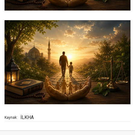
İLKHA
Kaynak: