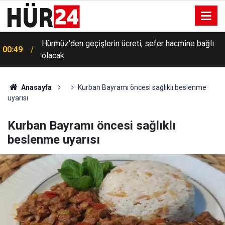
Hürmüz'den geçişlerin ücreti, sefer hacmine bağlı
00:49
olacak
Trump, İran'a yönelik savaşın "yakında sona
00:35
ereceğini" söyledi
Anasayfa
Kurban Bayramı öncesi sağlıklı beslenme
uyarısı
Kurban Bayramı öncesi sağlıklı
beslenme uyarısı