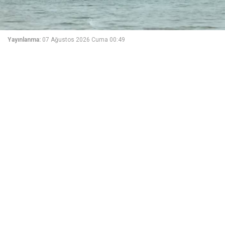
Yayınlanma:
07 Ağustos 2026 Cuma 00:49
İran medyasına göre Hürmüz Boğazı'ndan geçiş için
alınacak hizmet ücreti, sefer hacmine bağlı olacak.
Fars Haber Ajansı'nın İran Dışişleri Bakanlığı'ndaki bir
kaynağa dayandırarak bildirdiğine göre, Hürmüz
Boğazı'ndan geçen gemilerden alınacak hizmet
bedelinin miktarı, İran ve Umman tarafından sağlanan
hizmet hacmine bağlı olacak.
Habere göre, İran ve Umman arasında gemi
kargolarının değerinin yüzdesi (kargo değerinin yüzde
7 veya yüzde 3'ü oranındaki tarifeler) konusunda
anlaşmazlık olduğuna dair haberler doğru değil.