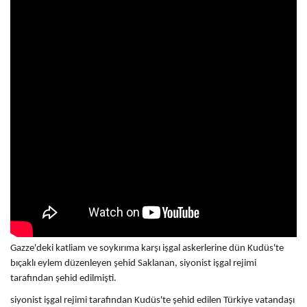
Gazze'deki katliam ve soykırıma karşı işgal askerlerine dün Kudüs'te
bıçaklı eylem düzenleyen şehid Saklanan, siyonist işgal rejimi
tarafından şehid edilmişti.
siyonist işgal rejimi tarafından Kudüs'te şehid edilen Türkiye vatandaşı