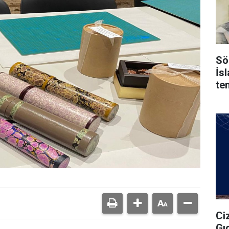
Sö
İs
te
Ci
Gı