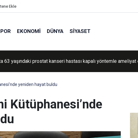
itene Ekle
SPOR
EKONOMI
DÜNYA
SIYASET
e ateşkesin ardından 1255 şehit verildi
nesi’nde yeniden hayat buldu
mi Kütüphanesi’nde
ldu