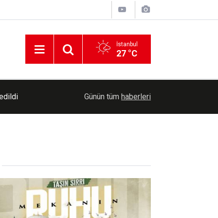
İstanbul
27 °C
19:08
Mersin'de okullar yeni eğitim öğretim yılına hazı
Günün tüm
haberleri