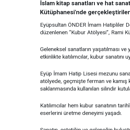
İslam kitap sanatları ve hat sana
Kütüphanesi'nde gerçekleştirilen
Eyüpsultan ÖNDER İmam Hatipliler 
düzenlenen “Kubur Atölyesi”, Rami Küt
Geleneksel sanatların yaşatılması ve 
etkinlikte katılımcılar, kubur sanatını 
Eyüp İmam Hatip Lisesi mezunu sana
atölyede, geçmişte ferman ve kamış ka
saklanmasında kullanılan silindir kutul
Katılımcılar hem kubur sanatının tari
eserlerini üretme deneyimi yaşadı.
Sanatın, estetiğin ve geleneğin buluş