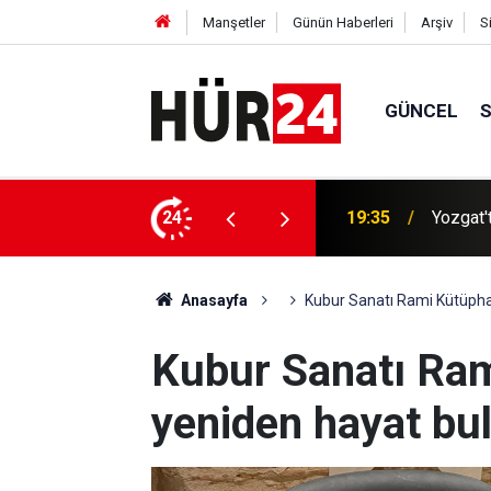
Manşetler
Günün Haberleri
Arşiv
S
GÜNCEL
anseri hastası kapalı yöntemle ameliyat edildi
24
19:16
Gazze'd
Anasayfa
Kubur Sanatı Rami Kütüpha
Kubur Sanatı Ra
yeniden hayat bu