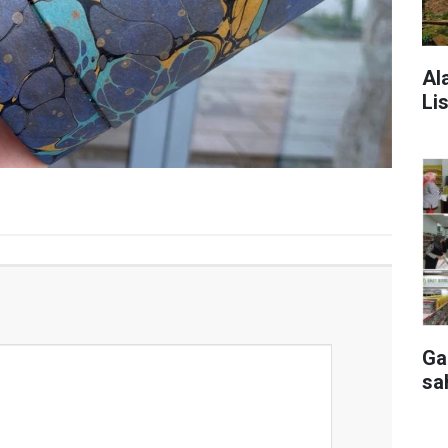
Al
Lis
Ga
sa