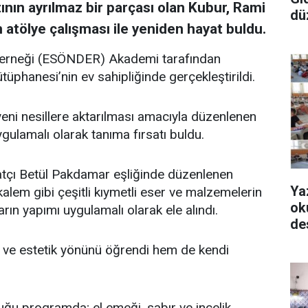
tının ayrılmaz bir parçası olan Kubur, Rami
dü
 atölye çalışması ile yeniden hayat buldu.
Derneği (ESÖNDER) Akademi tarafından
üphanesi’nin ev sahipliğinde gerçekleştirildi.
yeni nesillere aktarılması amacıyla düzenlenen
uygulamalı olarak tanıma fırsatı buldu.
tçı Betül Pakdamar eşliğinde düzenlenen
Ya
lem gibi çeşitli kıymetli eser ve malzemelerin
ok
arın yapımı uygulamalı olarak ele alındı.
de
hî ve estetik yönünü öğrendi hem de kendi
tuğu programda; el emeği, sabır ve incelik