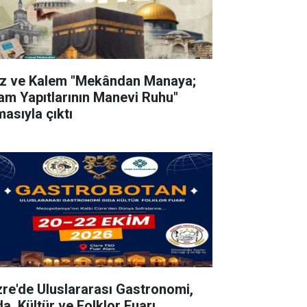
z ve Kalem "Mekândan Manaya;
lam Yapıtlarının Manevi Ruhu"
masıyla çıktı
zre'de Uluslararası Gastronomi,
da, Kültür ve Folklor Fuarı