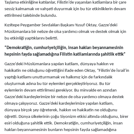
Taşlama etkinliğine katılanlar, Filistin’de yaşanılan katliamlara bir çare
sessiz kalmamak ve vahşeti duyurmak için bu tür etkinliklerin devam
ettirilmesi talebinde bulundu.
Kızıltepe Peygamber Sevdalıları Başkanı Yusuf Oktay, Gazze’deki
Müslümanlara bir nebze de olsa yardımcı olmak ve destek olmak için
bu etkinliği yaptıklarını belirtti.
“Demokratiğin, cumhuriyetçiliğin, insan hakları beyannamesinin
hepsinin fayda sağlamadığına Filistin katliamlarında şahitlik ettik”
Gazze’deki Müslümanlara yapılan katliam, dünyaya hakkın ve
hakikatin ne olduğunu öğrettiğini ifade eden Oktay, “Filistin’de İsrail’in
yaptığı katliamı unutturmamak ve halkımız için de farkındalık
oluşturmak adına bu tür eylemleri gerçekleştiriyoruz. Bu tür
eylemlerin devam ettirilmesi gerekiyor. Bu minvalde en azından
Gazze’deki kardeşlerimize bir nebze de olsa yardımcı olmaya destek
olmaya çalışıyoruz. Gazze’deki kardeşlerimize yapılan katliam,
dünyaya birçok şey öğreterek, hakkın ve hakikatin ne olduğunu
öğretti. Dünya ülkelerinin çoğu Siyonizm etkisi altında olduğunu, birer
esiri olduğuna şahitlik ettik. Demokratiğin, cumhuriyetçiliğin, insan
hakları beyannamesinin bunların hepsinin fayda sağlamadığına