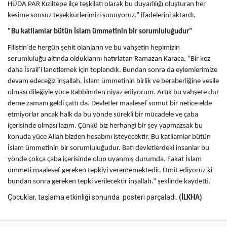
HÜDA PAR Kızıltepe ilçe teşkilatı olarak bu duyarlılığı oluşturan her
kesime sonsuz teşekkürlerimizi sunuyoruz.” ifadelerini aktardı.
"Bu katliamlar bütün İslam ümmetinin bir sorumluluğudur"
Filistin’de hergün şehit olanların ve bu vahşetin hepimizin
sorumluluğu altında olduklarını hatırlatan Ramazan Karaca, “Bir kez
daha İsrail’i lanetlemek için toplandık. Bundan sonra da eylemlerimize
devam edeceğiz inşallah. İslam ümmetinin birlik ve beraberliğine vesile
olması dileğiyle yüce Rabbimden niyaz ediyorum. Artık bu vahşete dur
deme zamanı geldi çattı da. Devletler maalesef somut bir netice elde
etmiyorlar ancak halk da bu yönde sürekli bir mücadele ve çaba
içerisinde olması lazım. Çünkü biz herhangi bir şey yapmazsak bu
konuda yüce Allah bizden hesabını isteyecektir. Bu katliamlar bütün
İslam ümmetinin bir sorumluluğudur. Batı devletlerdeki insanlar bu
yönde çokça çaba içerisinde olup uyanmış durumda. Fakat İslam
ümmeti maalesef gereken tepkiyi verememektedir. Ümit ediyoruz ki
bundan sonra gereken tepki verilecektir inşallah.” şeklinde kaydetti.
Çocuklar, taşlama etkinliği sonunda posteri parçaladı.
(İLKHA)