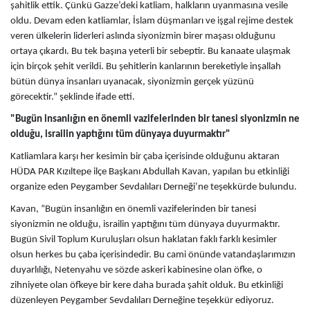
şahitlik ettik. Çünkü Gazze’deki katliam, halkların uyanmasına vesile
oldu. Devam eden katliamlar, İslam düşmanları ve işgal rejime destek
veren ülkelerin liderleri aslında siyonizmin birer maşası olduğunu
ortaya çıkardı. Bu tek başına yeterli bir sebeptir. Bu kanaate ulaşmak
için birçok şehit verildi. Bu şehitlerin kanlarının bereketiyle inşallah
bütün dünya insanları uyanacak, siyonizmin gerçek yüzünü
görecektir.” şeklinde ifade etti.
"Bugün insanlığın en önemli vazifelerinden bir tanesi siyonizmin ne
olduğu, israilin yaptığını tüm dünyaya duyurmaktır"
Katliamlara karşı her kesimin bir çaba içerisinde olduğunu aktaran
HÜDA PAR Kızıltepe ilçe Başkanı Abdullah Kavan, yapılan bu etkinliği
organize eden Peygamber Sevdalıları Derneği’ne teşekkürde bulundu.
Kavan, “Bugün insanlığın en önemli vazifelerinden bir tanesi
siyonizmin ne olduğu, israilin yaptığını tüm dünyaya duyurmaktır.
Bugün Sivil Toplum Kuruluşları olsun haklatan faklı farklı kesimler
olsun herkes bu çaba içerisindedir. Bu cami önünde vatandaşlarımızın
duyarlılığı, Netenyahu ve sözde askeri kabinesine olan öfke, o
zihniyete olan öfkeye bir kere daha burada şahit olduk. Bu etkinliği
düzenleyen Peygamber Sevdalıları Derneğine teşekkür ediyoruz.