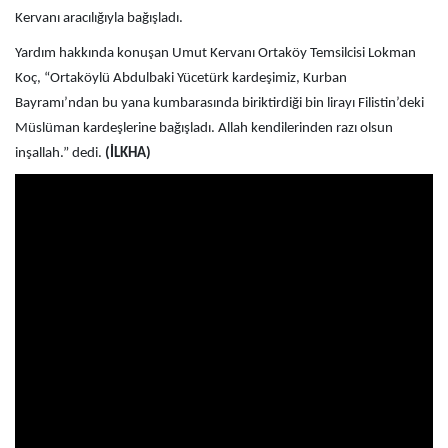
Kervanı aracılığıyla bağışladı.
Yardım hakkında konuşan Umut Kervanı Ortaköy Temsilcisi Lokman
Koç,
“Ortaköylü Abdulbaki Yücetürk kardeşimiz, Kurban
Bayramı’ndan bu yana kumbarasında biriktirdiği bin lirayı Filistin’deki
Müslüman kardeşlerine bağışladı. Allah kendilerinden razı olsun
inşallah.” dedi.
(İLKHA)