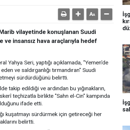
İş
kır
dü
 Marib vilayetinde konuşlanan Suudi
e ve insansız hava araçlarıyla hedef
ral Yahya Seri, yaptığı açıklamada, "Yemen'de
den ve saldırganlığı tırmandıran" Suudi
 etmeyi sürdürdüğünü belirtti.
ilde takip edildiği ve ardından bu yığınakların,
skerî teçhizatla birlikte "Sahn el-Cin" kampında
İş
lduğunu ifade etti.
sa
ığı kuşatmayı sürdürmek için getireceği her
larını belirtti.