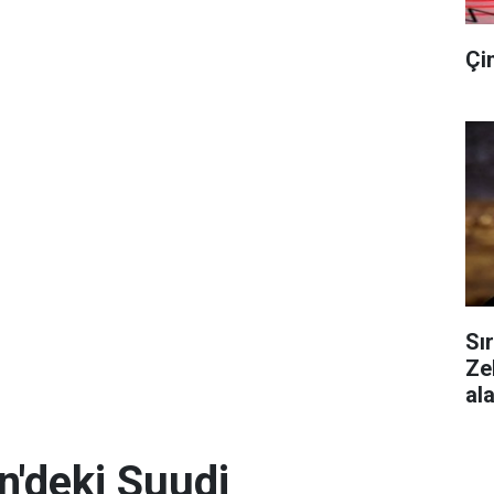
Çi
Sı
Ze
al
n'deki Suudi