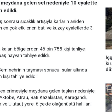
e meydana gelen sel nedeniyle 10 eyalette
 edildi.
 sonrası sıcaklık artışıyla karların aniden
en çok etkilenen batı ve kuzey eyaletlerde 3
a kalan bölgelerden 46 bin 755 kişi tahliye
aş hayvan tahliye edildi.
İş
kır
dü
 Cem nehrinin taşması sonucu sular altında
kişi tahliye edildi.
iden erimesiyle meydana gelen taşkın nedeniyle
Aktöbe, Atrau, Batı Kazakistan, Karagandı,
ve Ulutau) yerel ölçekte olağanüstü hal ilan