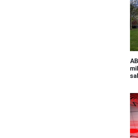
AB
mi
sa