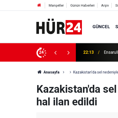
Manşetler
Günün Haberleri
Arşiv
S
GÜNCEL
Peygamb
iklerini hedef aldı
24
21:57
kitap he
Anasayfa
Kazakistan'da sel nedeniyle
Kazakistan'da se
hal ilan edildi