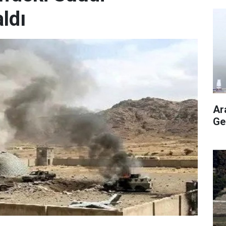
aldı
Ar
Ge