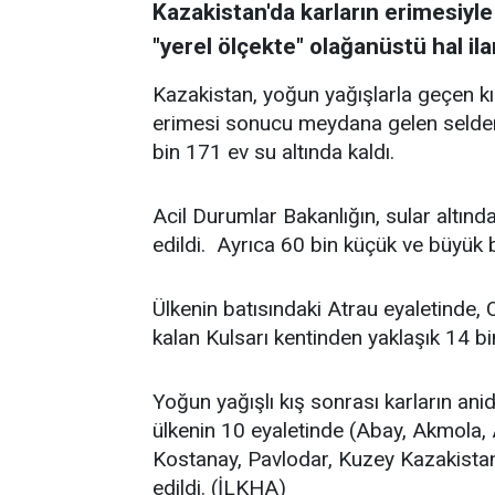
Kazakistan'da karların erimesiyl
"yerel ölçekte" olağanüstü hal ilan
Kazakistan, yoğun yağışlarla geçen kış
erimesi sonucu meydana gelen selden 
bin 171 ev su altında kaldı.
Acil Durumlar Bakanlığın, sular altınd
edildi. Ayrıca 60 bin küçük ve büyük b
Ülkenin batısındaki Atrau eyaletinde,
kalan Kulsarı kentinden yaklaşık 14 bin 
Yoğun yağışlı kış sonrası karların an
ülkenin 10 eyaletinde (Abay, Akmola, 
Kostanay, Pavlodar, Kuzey Kazakistan 
edildi. (İLKHA)