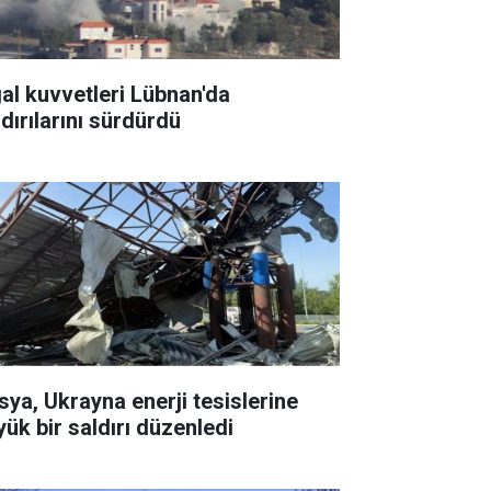
gal kuvvetleri Lübnan'da
ldırılarını sürdürdü
sya, Ukrayna enerji tesislerine
yük bir saldırı düzenledi