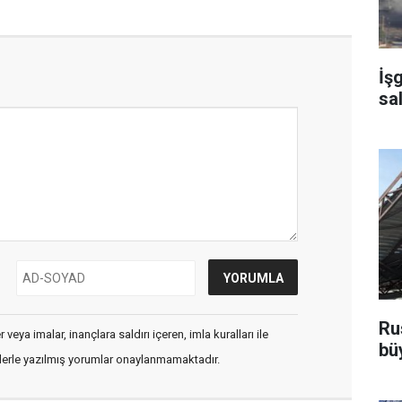
İş
sa
Ru
veya imalar, inançlara saldırı içeren, imla kuralları ile
bü
flerle yazılmış yorumlar onaylanmamaktadır.