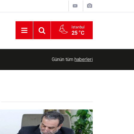
İstanbul
25 °C
ian'a
21:43
Mardin'de bir iş yeri daha silahlı saldırıya uğradı
Günün tüm
haberleri