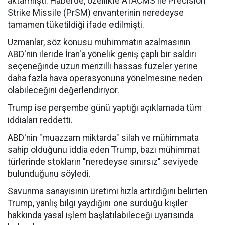
aktarmıştı. Haberde, özellikle ATACMS ile Precision
Strike Missile (PrSM) envanterinin neredeyse
tamamen tüketildiği ifade edilmişti.
Uzmanlar, söz konusu mühimmatın azalmasının
ABD'nin ileride İran'a yönelik geniş çaplı bir saldırı
seçeneğinde uzun menzilli hassas füzeler yerine
daha fazla hava operasyonuna yönelmesine neden
olabileceğini değerlendiriyor.
Trump ise perşembe günü yaptığı açıklamada tüm
iddiaları reddetti.
ABD'nin "muazzam miktarda" silah ve mühimmata
sahip olduğunu iddia eden Trump, bazı mühimmat
türlerinde stokların "neredeyse sınırsız" seviyede
bulunduğunu söyledi.
Savunma sanayisinin üretimi hızla artırdığını belirten
Trump, yanlış bilgi yaydığını öne sürdüğü kişiler
hakkında yasal işlem başlatılabileceği uyarısında