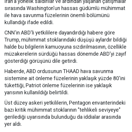
İran'a yönelik saldırılar ve ardından yaşanan çatışmalar
sırasında Washington'un hassas güdümlü mühimmat
ile hava savunma füzelerinin önemli bölümünü
kullandığı ifade edildi.
CNN'in ABD'li yetkililere dayandırdığı habere göre
Trump, mühimmat stoklarındaki düşüşü aylardır bildiği
halde bu bilgilerin kamuoyuna sızdırılmasının, özellikle
müzakerelerin sürdüğü hassas dönemde ABD'yi zayıf
gösterdiği görüşünü dile getirdi.
Haberde, ABD ordusunun THAAD hava savunma
sistemine ait önleme füzelerinin yaklaşık yüzde 80'ini
tükettiği, Patriot önleme füzelerinin ise yaklaşık
yarısının kullanıldığı belirtildi.
Üst düzey askeri yetkililerin, Pentagon envanterindeki
bazı kritik mühimmat stoklarının "tehlikeli seviyeye"
gerilediği uyarısında bulunduğu da iddialar arasında
yer aldı.