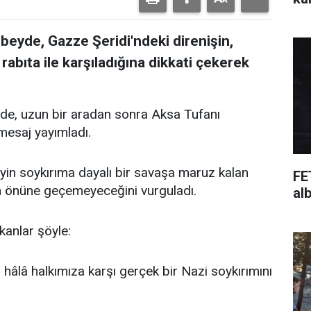
eyde, Gazze Şeridi'ndeki direnişin,
abıta ile karşıladığına dikkati çekerek
e, uzun bir aradan sonra Aksa Tufanı
mesaj yayımladı.
in soykırıma dayalı bir savaşa maruz kalan
FE
enin önüne geçemeyeceğini vurguladı.
al
anlar şöyle:
 hâlâ halkımıza karşı gerçek bir Nazi soykırımını