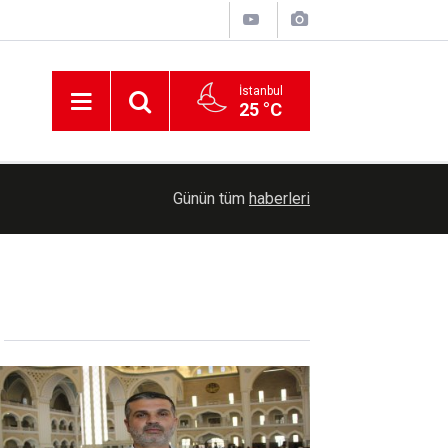
İstanbul
25 °C
21:20
FETÖ hükümlüsü ihraç edilen kıdemli albay yaka
Günün tüm
haberleri