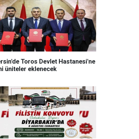
rsin'de Toros Devlet Hastanesi'ne
ni üniteler eklenecek