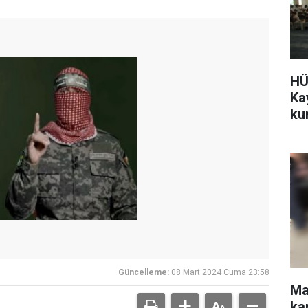
HÜ
Ka
ku
Güncelleme:
08 Mart 2024 Cuma 23:58
Ma
ka