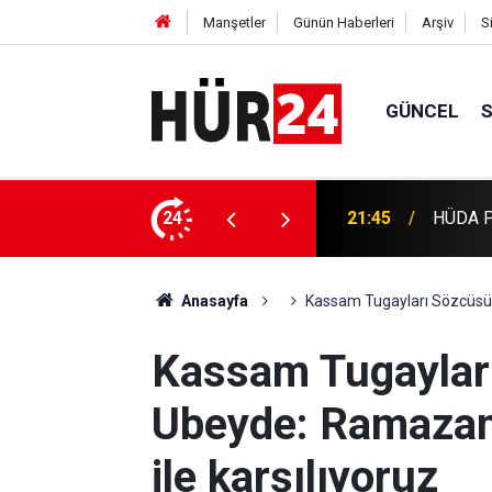
Manşetler
Günün Haberleri
Arşiv
S
GÜNCEL
rları ve mahalle sakinlerini ziyaret etti
24
21:43
MGK bil
Anasayfa
Kassam Tugayları Sözcüsü E
Kassam Tugaylar
Ubeyde: Ramazan 
ile karşılıyoruz