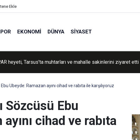
itene Ekle
SPOR
EKONOMI
DÜNYA
SIYASET
dirisi yayımlandı
bu Ubeyde: Ramazan ayını cihad ve rabıta ile karşılıyoruz
ı Sözcüsü Ebu
ayını cihad ve rabıta