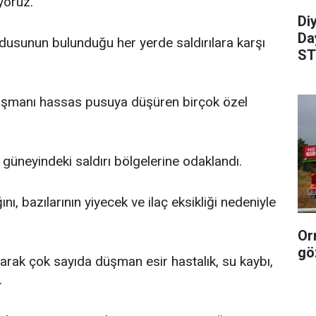
yoruz.
Diy
Da
usunun bulunduğu her yerde saldırılara karşı
ST
dü
düşmanı hassas pusuya düşüren birçok özel
üneyindeki saldırı bölgelerine odaklandı.
ını, bazılarının yiyecek ve ilaç eksikliği nedeniyle
Or
gö
larak çok sayıda düşman esir hastalık, su kaybı,
.