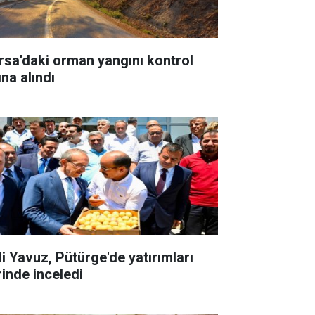
rsa'daki orman yangını kontrol
ına alındı
li Yavuz, Pütürge'de yatırımları
rinde inceledi