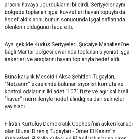
aracını havaya uçurduklarını bildirdi. Seriyyeler aynı
bölgede toplanan işgal kuvvetleri havan topuyla da
hedef aldıklarını, bunun sonucunda işgal saflarında
ölenlerin olduğunu ifade etti.
Aynı şekilde Kudüs Seriyyeleri, Şucaiye Mahallesi'ne
bağlı Mantar bölgesi civarında toplanan siyonist işgal
askerleri ve araçlarını havan toplarıyla hedef aldı.
Buna karşılık Mescid-i Aksa Şehitleri Tugayları,
“Netzarim” ekseninde bulunan siyonist komuta ve
kontrol odalarının iki adet “107” füze ve ağır kalibreli
“havan” mermileriyle hedef alındığına dair sahneler
yayınladı.
Filistin Kurtuluş Demokratik Cephesi'nin askeri kanadı
olan Ulusal Direniş Tugayları - Ömer El Kasım'ın
Kuvvetleri, El Salih Kulesi ve El Asil yakınlarına giren