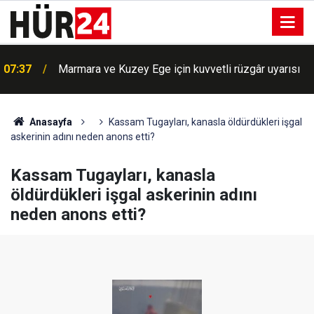
07:37
Marmara ve Kuzey Ege için kuvvetli rüzgâr uyarısı
BM'de büyük skandal: Siyonist rejime gizli bilgi
07:18
aktaran görevli ifşa oldu
Anasayfa
Kassam Tugayları, kanasla öldürdükleri işgal
askerinin adını neden anons etti?
Kassam Tugayları, kanasla
öldürdükleri işgal askerinin adını
neden anons etti?