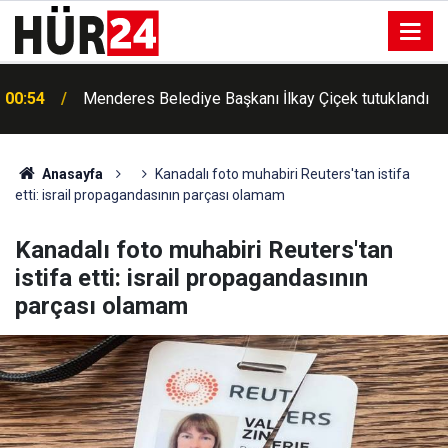
00:54
Menderes Belediye Başkanı İlkay Çiçek tutuklandı
00:42
Erdemli'de Kur'an kursu öğrencileri piknikte buluştu
Anasayfa
Kanadalı foto muhabiri Reuters'tan istifa
etti: israil propagandasının parçası olamam
Kanadalı foto muhabiri Reuters'tan
istifa etti: israil propagandasının
parçası olamam