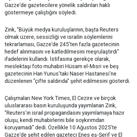
Gazze'de gazetecilere yönelik saldırıları haklı
göstermeye çalıştığını söyledi.
Zink, "Büyük medya kuruluşlarının, başta Reuters
olmak üzere, sessizliği ve israilin söylemlerini
tekrarlaması, Gazze'de 245'ten fazla gazetecinin
hedef alınmasını ve katledilmesini meşrulaştırdı"
ifadelerini kullandı. İstifasına gerekçe olarak,
meslektaşı foto muhabiri Hüsam el-Mısri ve beş
gazetecinin Han Yunus'taki Naser Hastanesi'ne
düzenlenen "çifte saldırıda" şehit edilmesini gösterdi.
Çalışmaları New York Times, El Cezire ve birçok
uluslararası basın kuruluşunda yayımlanan Zink,
"Reuters'ın israil propagandasını yayımlamaya hazır
oluşu, kendi muhabirlerini bile soykırımdan
koruyamadı" dedi. Özellikle 10 Ağustos 2025'te
Gazze'de şehit edilen gazeteci Enes eş-Şerif ve El