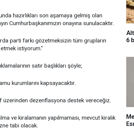
nda hazırlıkları son aşamaya gelmiş olan
Sayın Cumhurbaşkanımızın onayına sunulacaktır.
Alt
6 b
da parti farkı gözetmeksizin tüm grupların
 etmek istiyorum."
lamalarının satır başlıkları şöyle;
kamu kurumlarını kapsayacaktır.
 üzerinden dezenflasyona destek vereceğiz.
Me
alma ve kiralamanın yapılmaması, mevcut kiralık
Esn
zne tabi olacak.