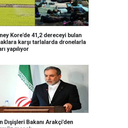
ney Kore'de 41,2 dereceyi bulan
caklara karşı tarlalarda dronelarla
rı yapılıyor
an Dışişleri Bakanı Arakçi'den