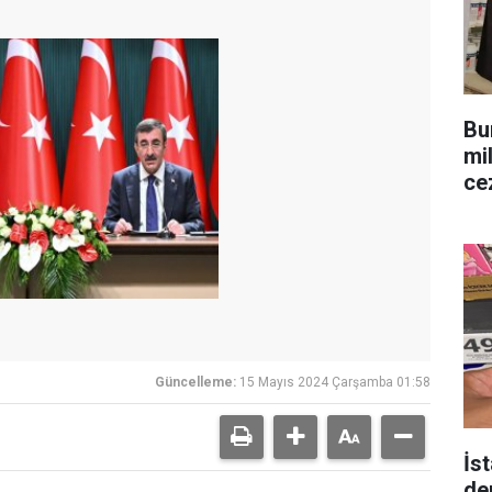
Bu
mi
ce
Güncelleme:
15 Mayıs 2024 Çarşamba 01:58
İs
de