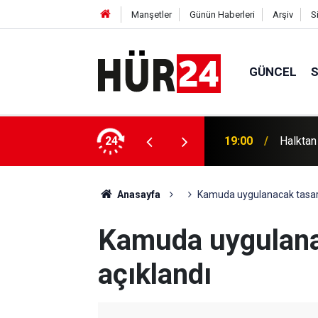
Manşetler
Günün Haberleri
Arşiv
S
GÜNCEL
ek, Gazze'deki katliamlara tepki
24
18:57
İran Dı
Anasayfa
Kamuda uygulanacak tasarr
Kamuda uygulanac
açıklandı