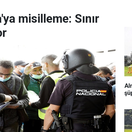
'ya misilleme: Sınır
or
Al
şü