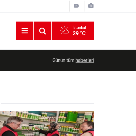
İstanbul
29 °C
18:55
British Columbia'da orman yangını Summerland'ı v
Günün tüm
haberleri