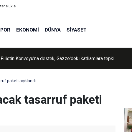
itene Ekle
SPOR
EKONOMI
DÜNYA
SIYASET
şişleri Bakanı Arakçi'den Hürmüz mesajı
uf paketi açıklandı
ak tasarruf paketi