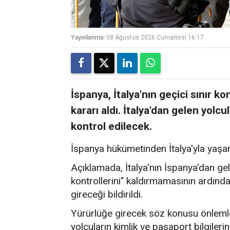
Yayınlanma:
08 Ağustos 2026 Cumartesi 16:17
İspanya, İtalya'nın geçici sınır k
kararı aldı. İtalya'dan gelen yolcu
kontrol edilecek.
İspanya hükümetinden İtalya'yla yaşana
Açıklamada, İtalya'nın İspanya'dan gele
kontrollerini" kaldırmamasının ardında
gireceği bildirildi.
Yürürlüğe girecek söz konusu önlemle b
yolcuların kimlik ve pasaport bilgilerini