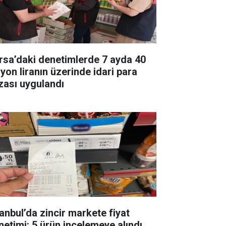
rsa’daki denetimlerde 7 ayda 40
lyon liranın üzerinde idari para
zası uygulandı
tanbul’da zincir markete fiyat
netimi: 5 ürün incelemeye alındı