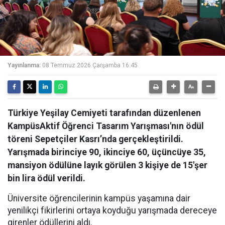
Yayınlanma:
08 Temmuz 2026 Çarşamba 16:45
Türkiye Yeşilay Cemiyeti tarafından düzenlenen
KampüsAktif Öğrenci Tasarım Yarışması'nın ödül
töreni Sepetçiler Kasrı’nda gerçekleştirildi.
Yarışmada birinciye 90, ikinciye 60, üçüncüye 35,
mansiyon ödülüne layık görülen 3 kişiye de 15'şer
bin lira ödül verildi.
Üniversite öğrencilerinin kampüs yaşamına dair
yenilikçi fikirlerini ortaya koyduğu yarışmada dereceye
girenler ödüllerini aldı.