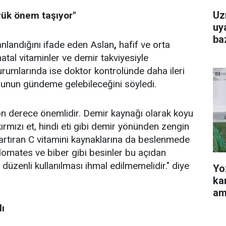
Uz
yük önem taşıyor"
uya
baz
nlandığını ifade eden Aslan
,
hafif ve orta
tal vitaminler ve demir takviyesiyle
 durumlarında ise doktor kontrolünde daha ileri
nunun gündeme gelebileceğini söyledi.
son derece önemlidir. Demir kaynağı olarak koyu
 kırmızı et, hindi eti gibi demir yönünden zengin
i artıran C vitamini kaynaklarına da beslenmede
 domates ve biber gibi besinler bu açıdan
n düzenli kullanılması ihmal edilmemelidir." diye
Yo
ka
am
lı