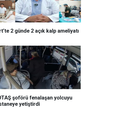
rt’te 2 günde 2 açık kalp ameliyatı
TAŞ şoförü fenalaşan yolcuyu
staneye yetiştirdi