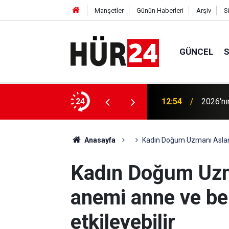
Manşetler
Günün Haberleri
Arşiv
S
GÜNCEL
riyel otomasyona 5 yeni ön lisans programı
24
12:54
2026'nı
Anasayfa
Kadın Doğum Uzmanı Aslan: 
Kadın Doğum Uzm
anemi anne ve be
etkileyebilir