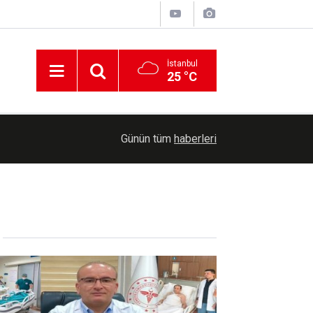
İstanbul
25 °C
12:53
Sakarya ve Kocaeli'de denize girişler yasakland
Günün tüm
haberleri