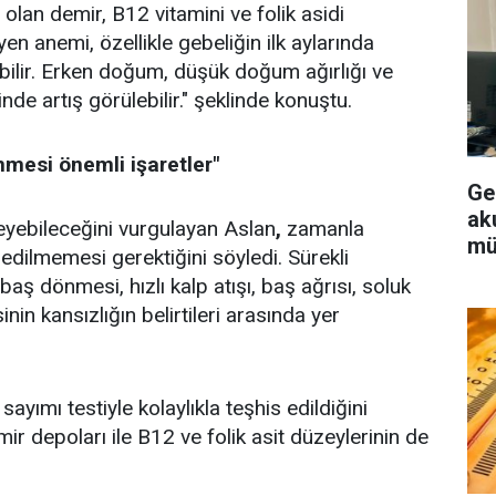
i olan demir, B12 vitamini ve folik asidi
n anemi, özellikle gebeliğin ilk aylarında
ilir. Erken doğum, düşük doğum ağırlığı ve
de artış görülebilir." şeklinde konuştu.
nmesi önemli işaretler"
Ge
aku
eyebileceğini vurgulayan Aslan
,
zamanla
mü
 edilmemesi gerektiğini söyledi. Sürekli
baş dönmesi, hızlı kalp atışı, baş ağrısı, soluk
in kansızlığın belirtileri arasında yer
ayımı testiyle kolaylıkla teşhis edildiğini
r depoları ile B12 ve folik asit düzeylerinin de