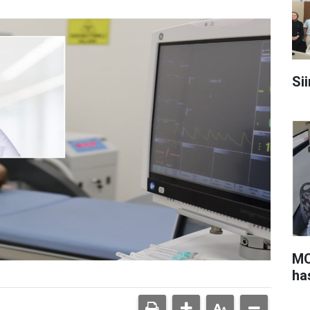
Sii
MO
ha