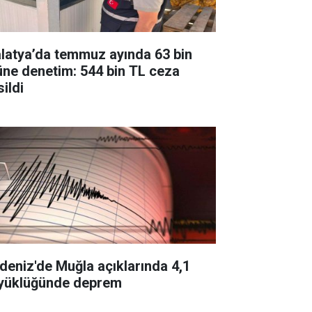
latya’da temmuz ayında 63 bin
üne denetim: 544 bin TL ceza
ildi
deniz'de Muğla açıklarında 4,1
yüklüğünde deprem