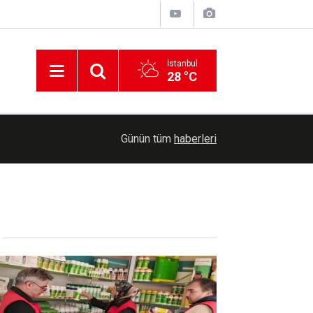
İstanbul
28 °C
1
11:09
Rusya: Karadeniz'de Ukrayna'ya ait 3 gemiyi vur
Günün tüm
haberleri