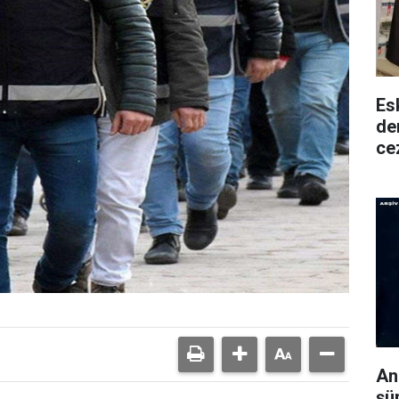
Es
den
ce
An
şüp