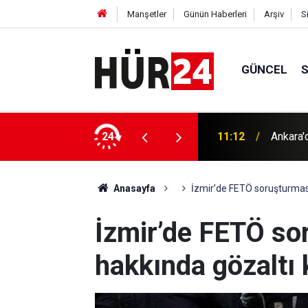
Manşetler
Günün Haberleri
Arşiv
S
GÜNCEL
İşgalci
 8 şüpheli gözaltına alındı
24
11:12
yaralı
Anasayfa
İzmir’de FETÖ soruşturması
İzmir’de FETÖ so
hakkında gözaltı 