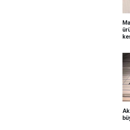
Ma
ür
kes
Ak
bü