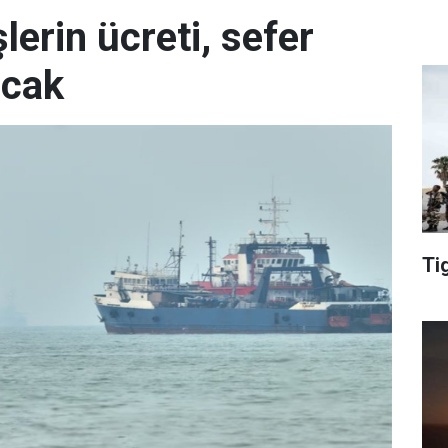
erin ücreti, sefer
acak
Ti