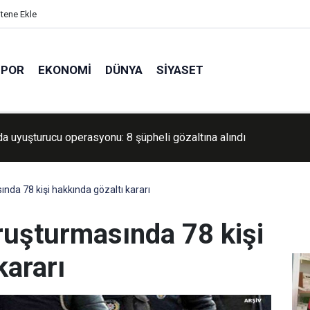
itene Ekle
SPOR
EKONOMI
DÜNYA
SIYASET
ler Kalandiya'dan çekildi: 2 günlük baskında geniş çaplı yıkım ve 5
nda 78 kişi hakkında gözaltı kararı
ruşturmasında 78 kişi
kararı