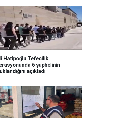
li Hatipoğlu Tefecilik
erasyonunda 6 şüphelinin
uklandığını açıkladı