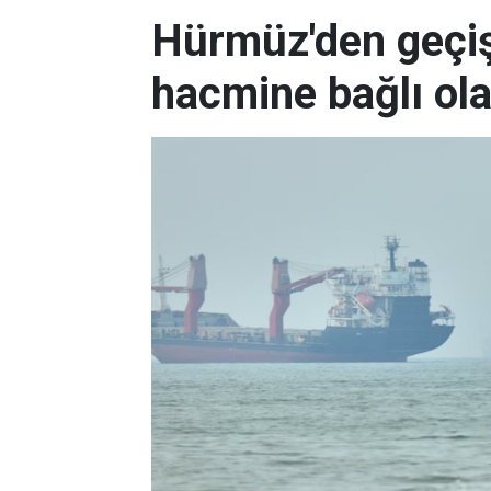
Hürmüz'den geçişl
hacmine bağlı ol