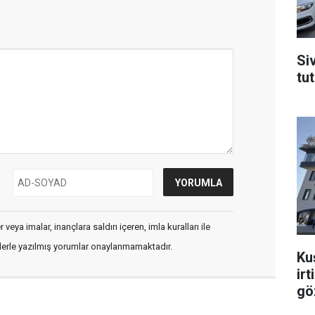
Si
tu
veya imalar, inançlara saldırı içeren, imla kuralları ile
flerle yazılmış yorumlar onaylanmamaktadır.
Ku
ir
gö