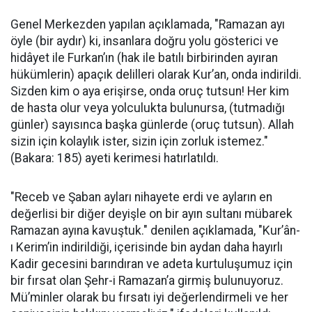
Genel Merkezden yapılan açıklamada, "Ramazan ayı
öyle (bir aydır) ki, insanlara doğru yolu gösterici ve
hidâyet ile Furkan’ın (hak ile batılı birbirinden ayıran
hükümlerin) apaçık delilleri olarak Kur’an, onda indirildi.
Sizden kim o aya erişirse, onda oruç tutsun! Her kim
de hasta olur veya yolculukta bulunursa, (tutmadığı
günler) sayısınca başka günlerde (oruç tutsun). Allah
sizin için kolaylık ister, sizin için zorluk istemez."
(Bakara: 185) ayeti kerimesi hatırlatıldı.
"Receb ve Şaban ayları nihayete erdi ve ayların en
değerlisi bir diğer deyişle on bir ayın sultanı mübarek
Ramazan ayına kavuştuk." denilen açıklamada, "Kur’ân-
ı Kerim’in indirildiği, içerisinde bin aydan daha hayırlı
Kadir gecesini barındıran ve adeta kurtuluşumuz için
bir fırsat olan Şehr-i Ramazan’a girmiş bulunuyoruz.
Mü’minler olarak bu fırsatı iyi değerlendirmeli ve her