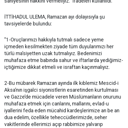
saniyesinin hakkını vermeliyiz." ifadeleri kullanıldı.
İTTİHADUL ULEMA, Ramazan ayı dolayısıyla şu
tavsiyelerde bulundu:
"1-Oruçlarımızı hakkıyla tutmalı sadece yeme
içmeden kesilmekten ziyade tüm duyularımızı her
türlü ma’siyetten uzak tutmalıyız. Bedenimizi
muhafaza etme babında sahur ve iftarlarda yediğimiz-
içtiğimize dikkat etmeli ve israftan kaçınmalıyız.
2-Bu mübarek Ramazan ayında ilk kıblemiz Mescid-i
Aksa’nın işgalci siyonistlerin esaretinden kurtulması
ve Gazze’de mücadele veren Müslümanların onurunu
muhafaza etmek için canlarını, mallarını, evlad-u
iyallerini feda eden mücahid kardeşlerimize an be an
dua edelim, özellikle teheccüdlerimizde, seher
vakitlerinde ellerimizi açıp rabbimize yalvarıp