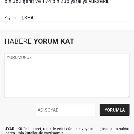
bin 382 şehit ve 174 bin 236 yaralıya yükseldi.
İLKHA
Kaynak:
HABERE
YORUM KAT
UYARI:
Küfür, hakaret, rencide edici cümleler veya imalar, inançlara saldırı
içeren, imla kuralları ile yazılmamış,