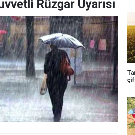
uvvetli Rüzgar Uyarısı
Ta
çif