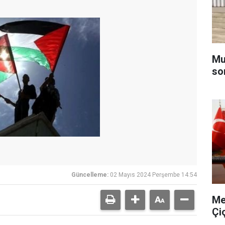
Muğ
so
Güncelleme:
02 Mayıs 2024 Perşembe 14:54
Me
Çi