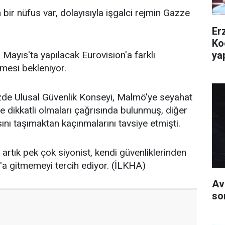
ir nüfus var, dolayısıyla işgalci rejmin Gazze
Er
Ko
yap
11 Mayıs'ta yapılacak Eurovision'a farklı
lmesi bekleniyor.
zde Ulusal Güvenlik Konseyi, Malmö'ye seyahat
re dikkatli olmaları çağrısında bulunmuş, diğer
sını taşımaktan kaçınmalarını tavsiye etmişti.
artık pek çok siyonist, kendi güvenliklerinden
'a gitmemeyi tercih ediyor. (İLKHA)
Av
so