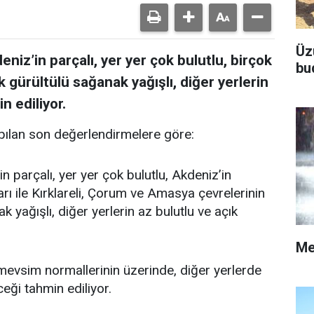
Üz
niz’in parçalı, yer yer çok bulutlu, birçok
bu
k gürültülü sağanak yağışlı, diğer yerlerin
n ediliyor.
ılan son değerlendirmelere göre:
n parçalı, yer yer çok bulutlu, Akdeniz’in
rı ile Kırklareli, Çorum ve Amasya çevrelerinin
 yağışlı, diğer yerlerin az bulutlu ve açık
Me
vsim normallerinin üzerinde, diğer yerlerde
ği tahmin ediliyor.