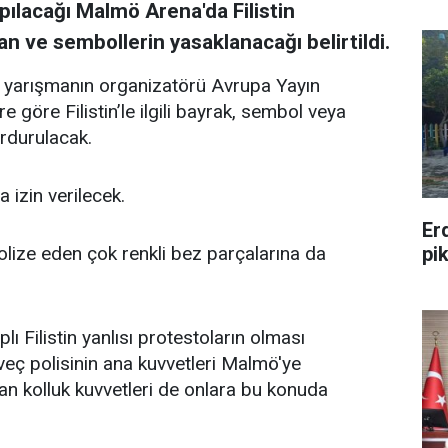
pılacağı Malmö Arena'da Filistin
gan ve sembollerin yasaklanacağı belirtildi.
 yarışmanın organizatörü Avrupa Yayın
e göre Filistin’le ilgili bayrak, sembol veya
urdurulacak.
a izin verilecek.
Er
pi
olize eden çok renkli bez parçalarına da
 Filistin yanlısı protestoların olması
veç polisinin ana kuvvetleri Malmö'ye
n kolluk kuvvetleri de onlara bu konuda