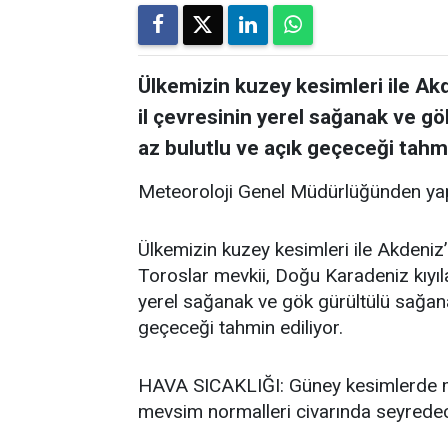
Ülkemizin kuzey kesimleri ile Akde
il çevresinin yerel sağanak ve gö
az bulutlu ve açık geçeceği tahmi
Meteoroloji Genel Müdürlüğünden yap
Ülkemizin kuzey kesimleri ile Akdeniz’i
Toroslar mevkii, Doğu Karadeniz kıyıla
yerel sağanak ve gök gürültülü sağanak
geçeceği tahmin ediliyor.
HAVA SICAKLIĞI: Güney kesimlerde me
mevsim normalleri civarında seyredece