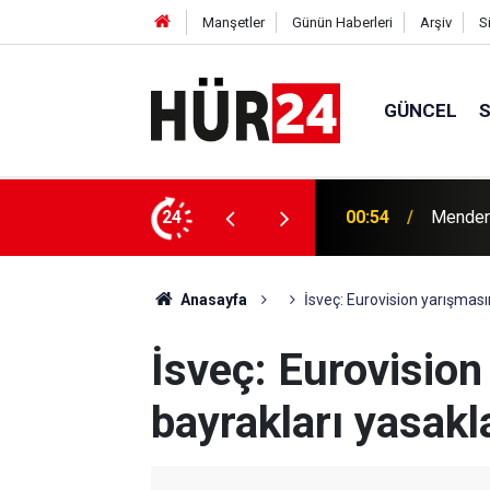
Manşetler
Günün Haberleri
Arşiv
S
GÜNCEL
y Çiçek tutuklandı
24
00:42
Erdemli
Anasayfa
İsveç: Eurovision yarışması
İsveç: Eurovision
bayrakları yasak