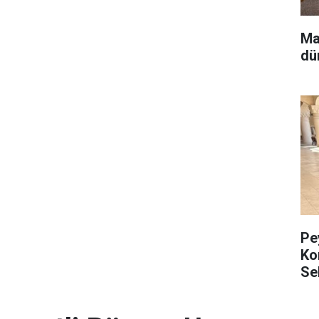
Ma
dü
Pe
Ko
Se