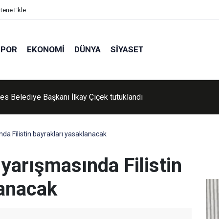
itene Ekle
SPOR
EKONOMI
DÜNYA
SIYASET
'de Kur'an kursu öğrencileri piknikte buluştu
nda Filistin bayrakları yasaklanacak
 yarışmasında Filistin
lanacak