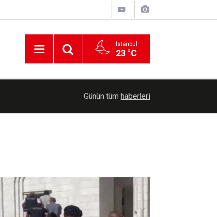
İstanbul
23 °C
00:36
Erzurum'da Bağımlılıkla Mücadele İl Koordinasyo
Günün tüm
haberleri