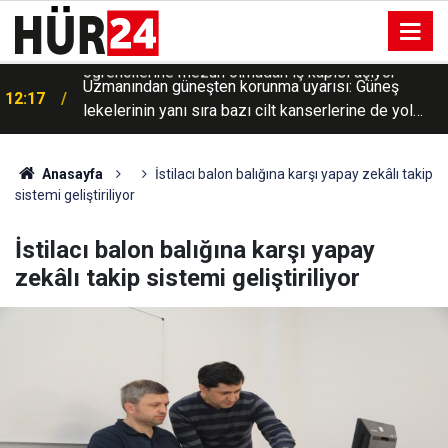
Uzmanından güneşten korunma uyarısı: Güneş
12:17
lekelerinin yanı sıra bazı cilt kanserlerine de yol
açabilir
Anasayfa
İstilacı balon balığına karşı yapay zekâlı takip
sistemi geliştiriliyor
İstilacı balon balığına karşı yapay
zekâlı takip sistemi geliştiriliyor