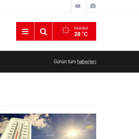
İstanbul
28 °C
döndü
09:36
KKTC'de aşırı sıcak nedeniyle açık alanda öğle
Günün tüm
haberleri