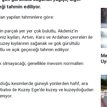
ği tahmin ediliyor.
an yapılan tahminlere göre:
in parçalı yer yer çok bulutlu, Akdeniz’in
z kıyıları, Artvin, Kars ve Ardahan çevreleri ile
n kuzey kıyılarının sağanak ve gök gürültülü
tlu ve açık geçeceği tahmin ediliyor.
Me
Uy
k olmayacağı, genellikle mevsim normalleri
doğu kesimlerde güneyli yönlerden hafif, ara
ybatısı ile Kuzey Ege'de kuzey ve kuzeydoğudan
eniyor.