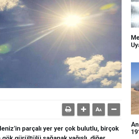
Me
Uy
An
eniz’in parçalı yer yer çok bulutlu, birçok
19
 gök gürültülü sağanak yağışlı, diğer