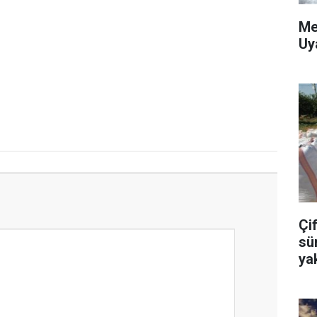
Me
Uy
Çif
sü
ya