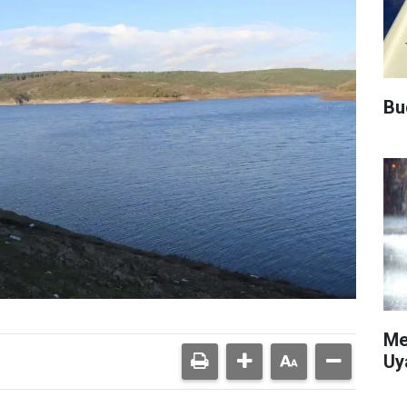
Bu
Me
Uy