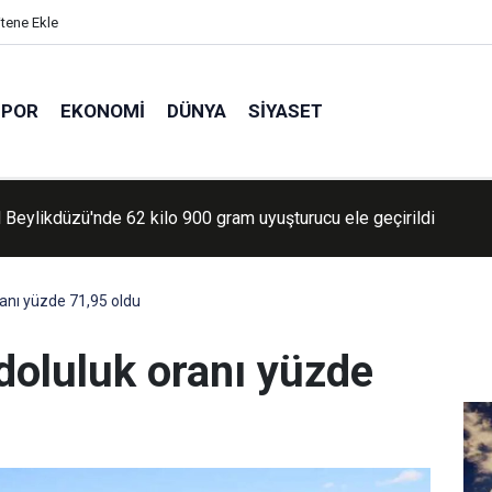
itene Ekle
SPOR
EKONOMI
DÜNYA
SIYASET
'daki görevini tamamlayan yangın söndürme uçakları Türkiye'ye 
ranı yüzde 71,95 oldu
 doluluk oranı yüzde