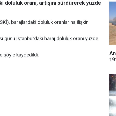
ki doluluk oranı, artışını sürdürerek yüzde
Kİ), barajlardaki doluluk oranlarına ilişkin
si günü İstanbul’daki baraj doluluk oranı yüzde
An
e şöyle kaydedildi:
19