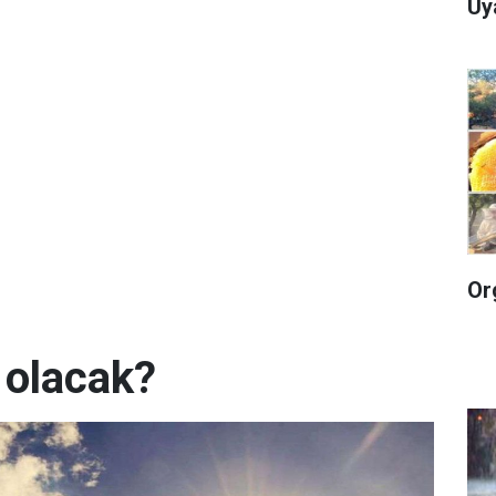
Uy
Or
 olacak?