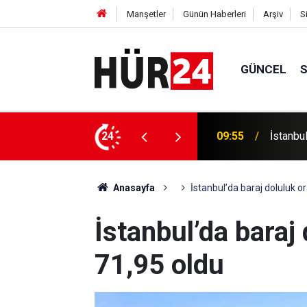
Manşetler
Günün Haberleri
Arşiv
S
GÜNCEL
900 gram uyuşturucu ele geçirildi
24
09:46
İspanya
Anasayfa
İstanbul’da baraj doluluk o
İstanbul’da baraj
71,95 oldu