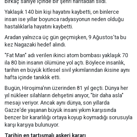
birkaç saniye içinde bir şehri haritadan sildi.
Yaklaşık 140 bin kişi hayatını kaybetti, on binlerce
insan ise yıllar boyunca radyasyonun neden olduğu
hastalıklarla hayatını kaybetti.
Aradan yalnızca üç gün geçmişken, 9 Ağustos'ta bu
kez Nagazaki hedef alındı.
"Fat Man" adı verilen ikinci atom bombası yaklaşık 70
ila 80 bin insanın ölümüne yol açtı. Böylece insanlık,
tarihin en büyük kitlesel sivil yıkımlarından ikisine aynı
hafta içinde tanıklık etti.
Bugün, Hiroşima'nın üzerinden 81 yıl geçti. Dünya her
yıl nükleer silahların dehşetini anıyor, "bir daha asla"
mesajı veriyor. Ancak aynı dünya, son yıllarda
Gazze'de yaşanan büyük insani yıkım karşısında
benzer bir kararlılığı ortaya koyup koymadığı sorusuyla
karşı karşıya bulunuyor.
Tarihin en tartışmalı askeri kararı