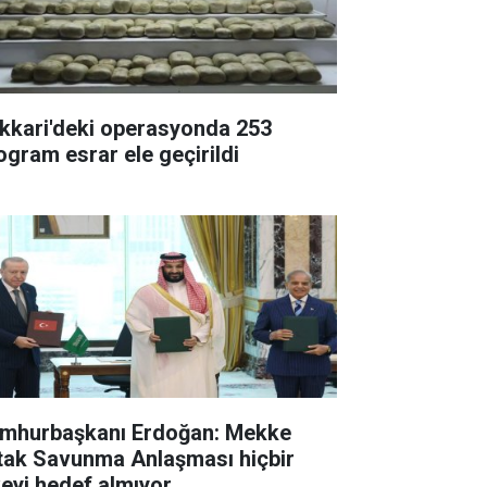
kkari'deki operasyonda 253
logram esrar ele geçirildi
mhurbaşkanı Erdoğan: Mekke
tak Savunma Anlaşması hiçbir
keyi hedef almıyor