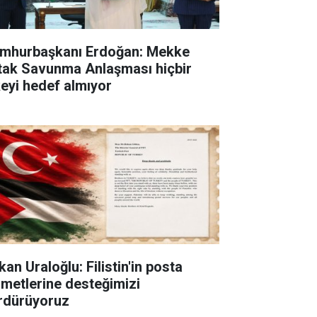
mhurbaşkanı Erdoğan: Mekke
tak Savunma Anlaşması hiçbir
keyi hedef almıyor
an Uraloğlu: Filistin'in posta
zmetlerine desteğimizi
rdürüyoruz