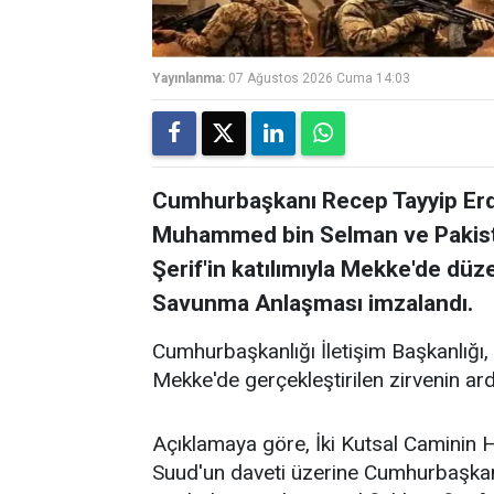
Yayınlanma:
07 Ağustos 2026 Cuma 14:03
Cumhurbaşkanı Recep Tayyip Erdo
Muhammed bin Selman ve Paki
Şerif'in katılımıyla Mekke'de dü
Savunma Anlaşması imzalandı.
Cumhurbaşkanlığı İletişim Başkanlığı,
Mekke'de gerçekleştirilen zirvenin ar
Açıklamaya göre, İki Kutsal Caminin 
Suud'un daveti üzerine Cumhurbaşkan