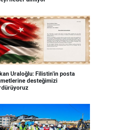
an Uraloğlu: Filistin'in posta
zmetlerine desteğimizi
rdürüyoruz