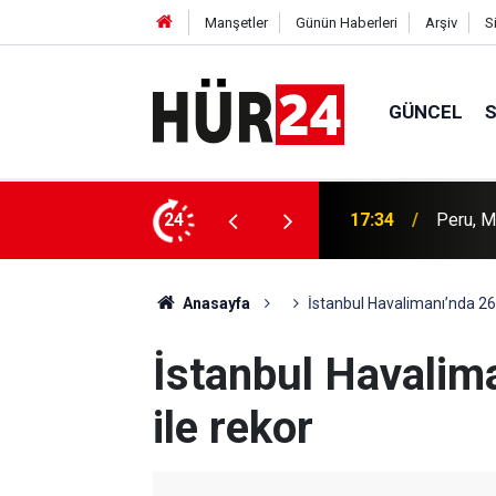
Manşetler
Günün Haberleri
Arşiv
S
GÜNCEL
kilerini yeniden kurdu
24
17:21
Rusya, 
Anasayfa
İstanbul Havalimanı’nda 268
İstanbul Havalim
ile rekor