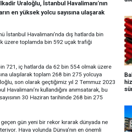
kadir Uraloğlu, İstanbul Havalimanı’nın
rın en yüksek yolcu sayısına ulaşarak
ü İstanbul Havalimanı’nda dış hatlarda bin
ak üzere toplamda bin 592 uçak trafiği
bin 721, iç hatlarda da 62 bin 554 olmak üzere
ına ulaşılarak toplam 268 bin 275 yolcuya
Bak
hi
aloğlu, son olarak geçtiğimiz yıl 2 Temmuz 2023
sü
ul Havalimanı’nı kullandığını anımsatarak, bu
 sayısının 30 Haziran tarihinde 268 bin 275
 geçen gün yeni bir rekor kırarak dünyada ne
eriyor. Hava yolunda Dünya’nın en önemli