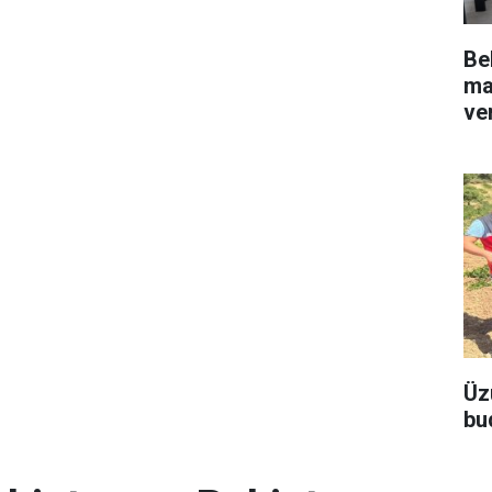
Be
ma
ve
Üz
bu