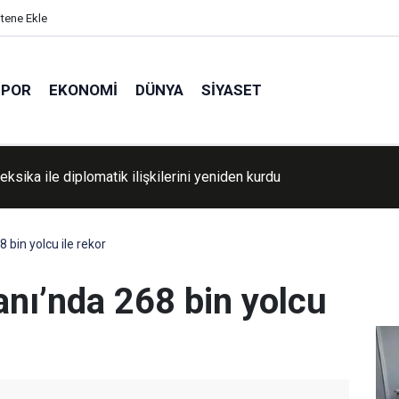
itene Ekle
SPOR
EKONOMI
DÜNYA
SIYASET
Kuzey Deniz Rotası'nda Çin ile düzenli konteyner hattı başlatıyor
 bin yolcu ile rekor
anı’nda 268 bin yolcu