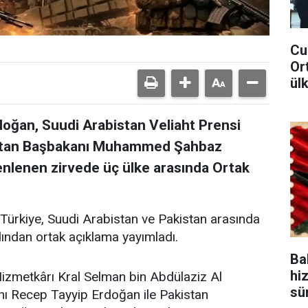
Cu
Or
ül
ğan, Suudi Arabistan Veliaht Prensi
stan Başbakanı Muhammed Şahbaz
zenlenen zirvede üç ülke arasında Ortak
 Türkiye, Suudi Arabistan ve Pakistan arasında
dından ortak açıklama yayımladı.
Bak
hi
Hizmetkârı Kral Selman bin Abdülaziz Al
sü
ı Recep Tayyip Erdoğan ile Pakistan