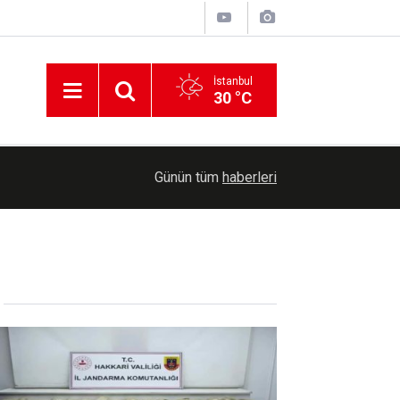
İstanbul
30 °C
17:15
İran ile Umman arasında Hürmüz'de genel çerçev
Günün tüm
haberleri