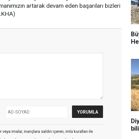
manımızın artarak devam eden başarıları bizleri
(İLKHA)
Bü
He
Di
bi
veya imalar, inançlara saldırı içeren, imla kuralları ile