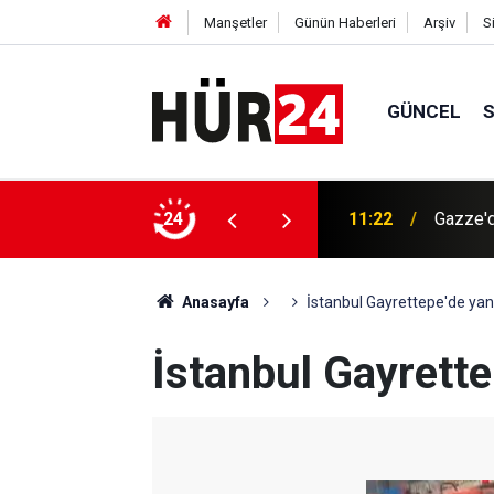
Manşetler
Günün Haberleri
Arşiv
S
GÜNCEL
i çetelerden Filistinlilerin evlerine saldırı
24
11:22
Gazze'd
Anasayfa
İstanbul Gayrettepe'de yang
İstanbul Gayrette