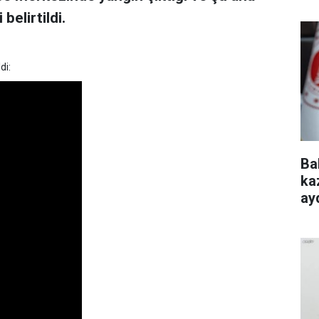
belirtildi.
di:
Ba
ka
ayd