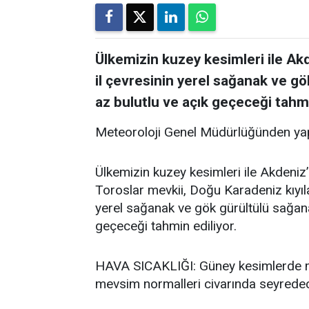
Ülkemizin kuzey kesimleri ile Akde
il çevresinin yerel sağanak ve gö
az bulutlu ve açık geçeceği tahmi
Meteoroloji Genel Müdürlüğünden yap
Ülkemizin kuzey kesimleri ile Akdeniz’i
Toroslar mevkii, Doğu Karadeniz kıyıla
yerel sağanak ve gök gürültülü sağanak
geçeceği tahmin ediliyor.
HAVA SICAKLIĞI: Güney kesimlerde me
mevsim normalleri civarında seyredece