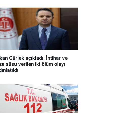
kan Gürlek açıkladı: İntihar ve
za süsü verilen iki ölüm olayı
ınlatıldı