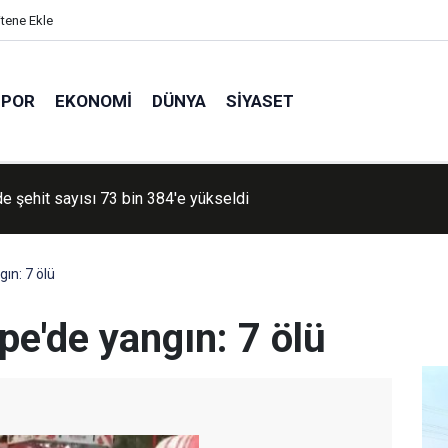
itene Ekle
SPOR
EKONOMI
DÜNYA
SIYASET
e şehit sayısı 73 bin 384'e yükseldi
ın: 7 ölü
pe'de yangın: 7 ölü