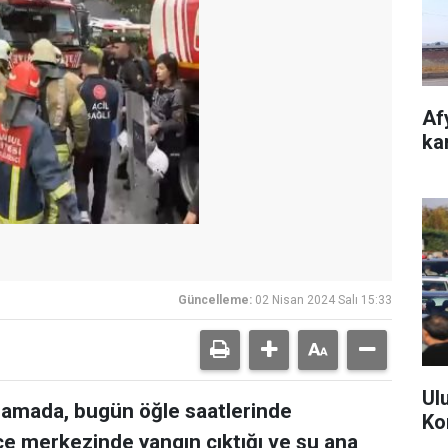
Af
kam
Güncelleme:
02 Nisan 2024 Salı 15:33
Ul
ıklamada, bugün öğle saatlerinde
Ko
e merkezinde yangın çıktığı ve şu ana