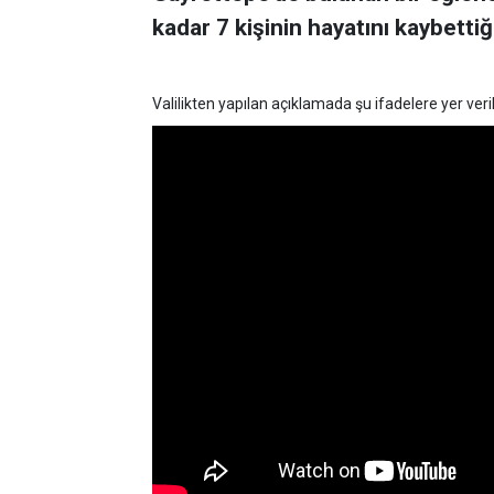
kadar 7 kişinin hayatını kaybettiği 
Valilikten yapılan açıklamada şu ifadelere yer veril