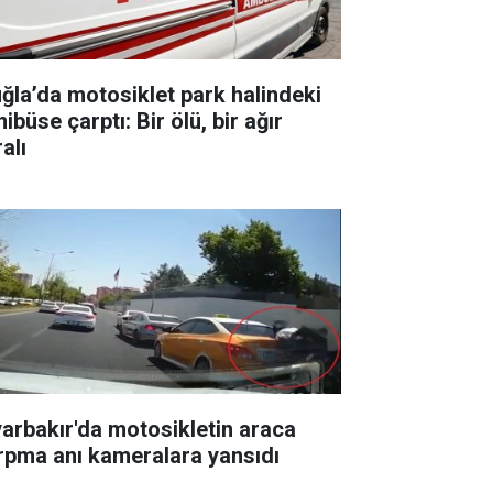
ğla’da motosiklet park halindeki
ibüse çarptı: Bir ölü, bir ağır
alı
yarbakır'da motosikletin araca
rpma anı kameralara yansıdı