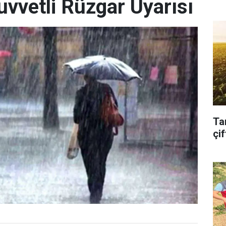
uvvetli Rüzgar Uyarısı
Ta
çif