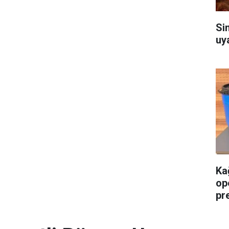
Si
uy
Ka
op
pre