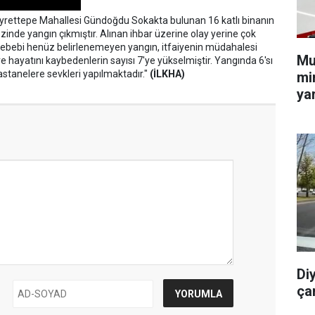
ayrettepe Mahallesi Gündoğdu Sokakta bulunan 16 katlı binanın
inde yangın çıkmıştır. Alınan ihbar üzerine olay yerine çok
kış sebebi henüz belirlenemeyen yangın, itfaiyenin müdahalesi
Mu
 hayatını kaybedenlerin sayısı 7'ye yükselmiştir. Yangında 6'sı
hastanelere sevkleri yapılmaktadır."
(İLKHA)
min
yar
Di
ça