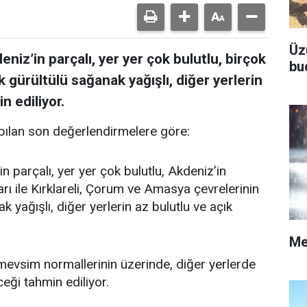
Üz
niz’in parçalı, yer yer çok bulutlu, birçok
bu
k gürültülü sağanak yağışlı, diğer yerlerin
n ediliyor.
ılan son değerlendirmelere göre:
n parçalı, yer yer çok bulutlu, Akdeniz’in
rı ile Kırklareli, Çorum ve Amasya çevrelerinin
 yağışlı, diğer yerlerin az bulutlu ve açık
Me
vsim normallerinin üzerinde, diğer yerlerde
ği tahmin ediliyor.