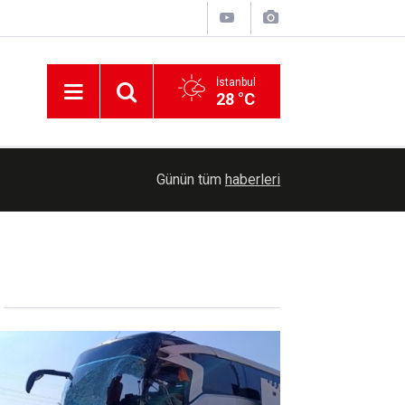
İstanbul
28 °C
11:07
ABD Senatosu'ndan Rusya'ya ağır yaptırım paket
Günün tüm
haberleri