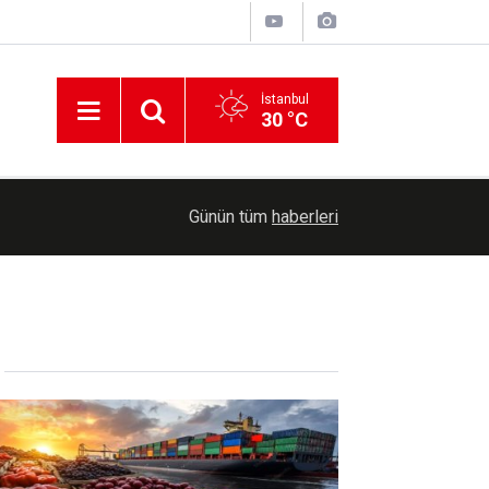
İstanbul
30 °C
ı
15:43
Uluslararası Filistin Dayanışma Konvoyu yarın Di
Günün tüm
haberleri