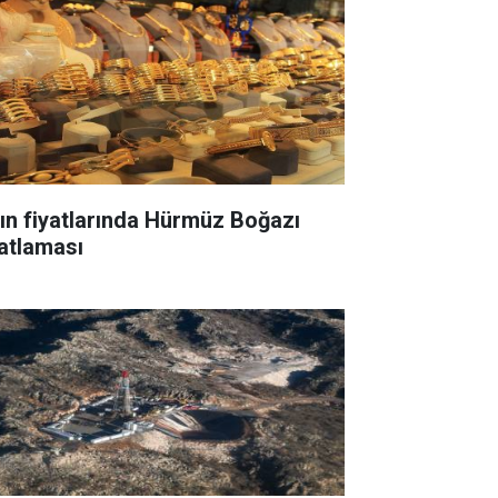
tın fiyatlarında Hürmüz Boğazı
yatlaması