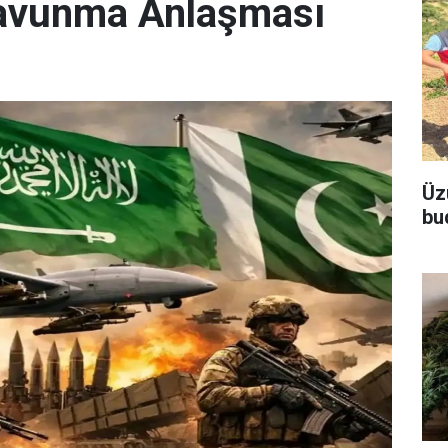
Savunma Anlaşması
Üz
bu