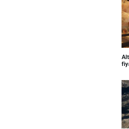
Al
fi