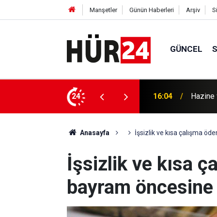
Manşetler
Günün Haberleri
Arşiv
S
GÜNCEL
Mardin'de iş insanlarıyla buluştu
24
15:46
Kanada 
Anasayfa
İşsizlik ve kısa çalışma öd
İşsizlik ve kısa 
bayram öncesine 