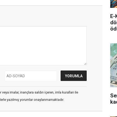
E-
dö
öd
veya imalar, inançlara saldırı içeren, imla kuralları ile
Se
flerle yazılmış yorumlar onaylanmamaktadır.
ka