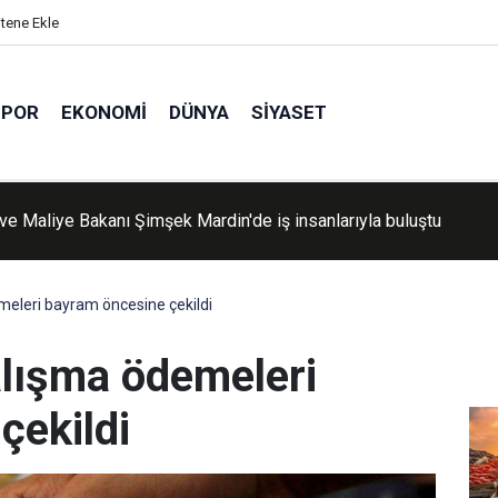
itene Ekle
SPOR
EKONOMI
DÜNYA
SIYASET
yönetimi: ABD'nin ekonomik zorbalığı çirkin bir hal almaya başlad
emeleri bayram öncesine çekildi
çalışma ödemeleri
çekildi