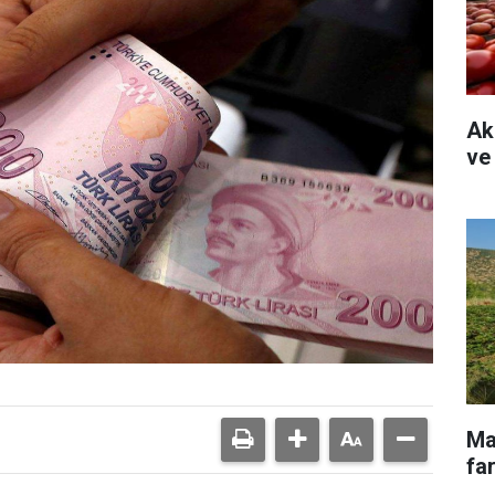
Ak
ve
Ma
far