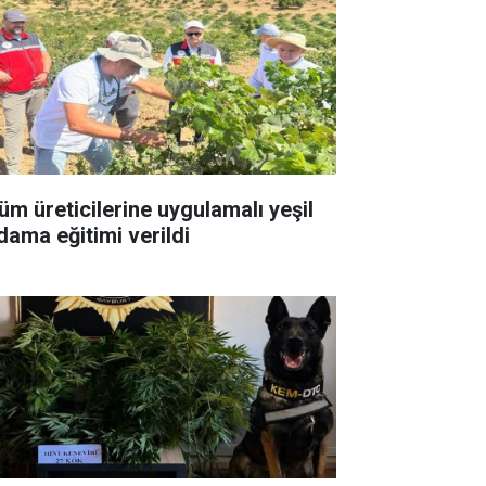
üm üreticilerine uygulamalı yeşil
dama eğitimi verildi