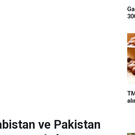
Ga
300
TM
alı
abistan ve Pakistan