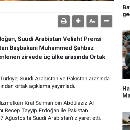
Ba
geç
ğan, Suudi Arabistan Veliaht Prensi
stan Başbakanı Muhammed Şahbaz
zenlenen zirvede üç ülke arasında Ortak
 Türkiye, Suudi Arabistan ve Pakistan arasında
dından ortak açıklama yayımladı.
Ha
Ma
Hizmetkârı Kral Selman bin Abdülaziz Al
ı Recep Tayyip Erdoğan ile Pakistan
ğustos'ta Suudi Arabistan'ı ziyaret etti.