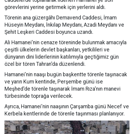
caddelerde toplanarak liderleri Hamanei'ye son
görevlerini yerine getirmek için yerlerini aldı.
Törenin ana güzergâhı Demavend Caddesi, İmam
Hüseyin Meydanı, İnkılap Meydanı, Azadi Meydanı ve
Şehit Leşkeri Caddesi boyunca uzandı.
Ali Hamanei'nin cenaze töreninde bulunmak amacıyla
çeşitli ülkelerin devlet başkanları, yetkilileri ve
dünyanın dini liderlerinin katılımıyla geçtiğimiz gün
özel bir tören Tahran'da düzenlendi.
Hamanei'nin naaşı bugün başkentte törenle taşınacak
ve yarın Kum kentinde, Perşembe günü ise
Meşhed'de törenle taşınarak İmam Rıza'nın manevi
türbesinde toprağa verilecek.
Ayrıca, Hamanei'nin naaşının Çarşamba günü Necef ve
Kerbela kentlerinde de törenle taşınması planlanıyor.