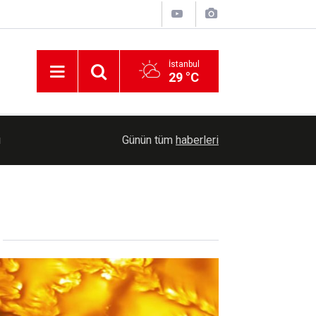
İstanbul
29 °C
ı
arı
14:40
KOSGEB’den yeşil dönüşüm odaklı girişimlere 6,
Günün tüm
haberleri