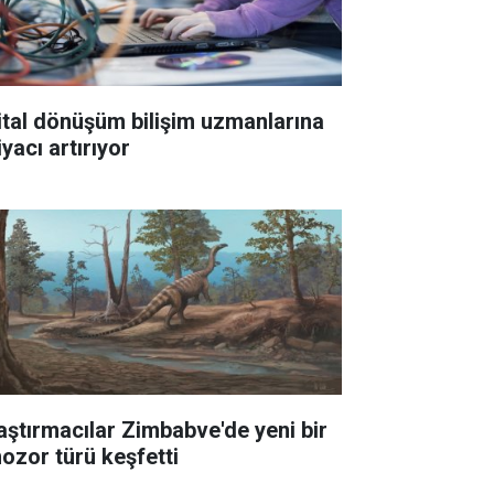
jital dönüşüm bilişim uzmanlarına
iyacı artırıyor
aştırmacılar Zimbabve'de yeni bir
nozor türü keşfetti