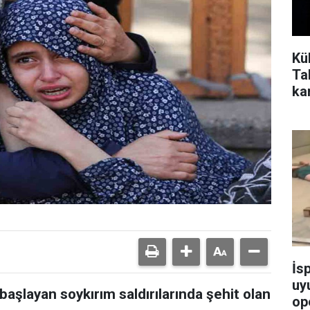
Küb
Tal
ka
İs
uy
aşlayan soykırım saldırılarında şehit olan
op