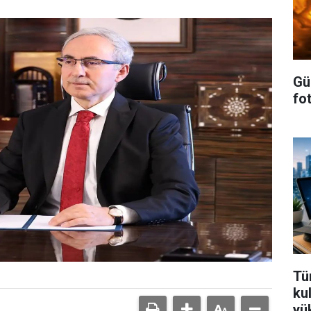
Gü
fot
Tür
ku
yü