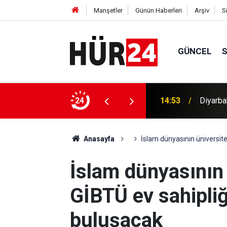
Manşetler
Günün Haberleri
Arşiv
S
GÜNCEL
14:53
Diyarba
HAMAS: İ
24
14:50
yoğunla
Anasayfa
İslam dünyasının üniversite
İslam dünyasının ü
GİBTÜ ev sahipliğ
buluşacak