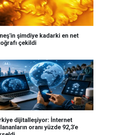
neş'in şimdiye kadarki en net
oğrafı çekildi
kiye dijitalleşiyor: İnternet
llananların oranı yüzde 92,3'e
kseldi