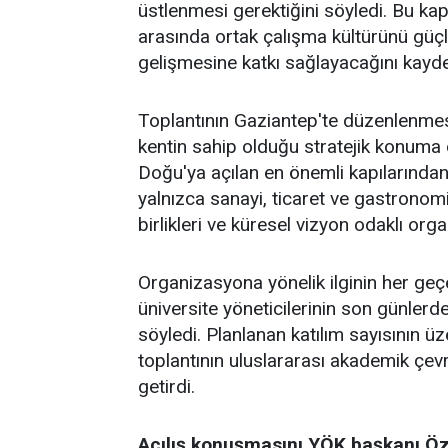
üstlenmesi gerektiğini söyledi. Bu ka
arasında ortak çalışma kültürünü güç
gelişmesine katkı sağlayacağını kaydet
Toplantının Gaziantep'te düzenlenmes
kentin sahip olduğu stratejik konuma d
Doğu'ya açılan en önemli kapılarından 
yalnızca sanayi, ticaret ve gastronomiy
birlikleri ve küresel vizyon odaklı orga
Organizasyona yönelik ilginin her geçen
üniversite yöneticilerinin son günlerde
söyledi. Planlanan katılım sayısının üz
toplantının uluslararası akademik çe
getirdi.
Açılış konuşmasını YÖK başkanı Ö