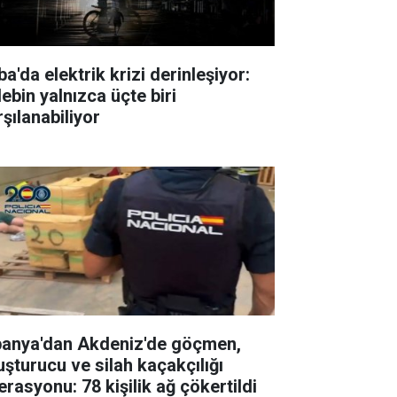
a'da elektrik krizi derinleşiyor:
ebin yalnızca üçte biri
rşılanabiliyor
panya'dan Akdeniz'de göçmen,
uşturucu ve silah kaçakçılığı
erasyonu: 78 kişilik ağ çökertildi