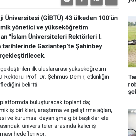
ji Üniversitesi (GİBTÜ) 43 ülkeden 100'ün
emik yönetici ve yükseköğretim
an "İslam Üniversiteleri Rektörleri I.
n tarihlerinde Gaziantep’te Şahinbey
çekleştirilecek.
ekleştirilen ilk uluslararası yükseköğretim
Ü Rektörü Prof. Dr. Şehmus Demir, etkinliğin
Ta
ro
lediğini belirtti.
şek
nı platformda buluşturacak toplantıda;
 iş birlikleri, araştırma ve geliştirme ağları,
asi ve kurumsal dayanışma gibi başlıklar ele
ındaki üniversiteler arasında kalıcı iş
laması hedefleniyor.