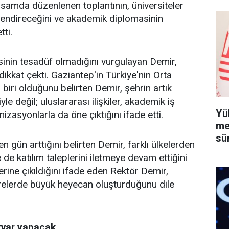
psamda düzenlenen toplantının, üniversiteler
lendireceğini ve akademik diplomasinin
ti.
inin tesadüf olmadığını vurgulayan Demir,
ikkat çekti. Gaziantep'in Türkiye'nin Orta
biri olduğunu belirten Demir, şehrin artık
le değil; uluslararası ilişkiler, akademik iş
Yü
nizasyonlarla da öne çıktığını ifade etti.
me
sü
 gün arttığını belirten Demir, farklı ülkelerden
 de katılım taleplerini iletmeye devam ettiğini
erine çıkıldığını ifade eden Rektör Demir,
vrelerde büyük heyecan oluşturduğunu dile
zvar yapacak