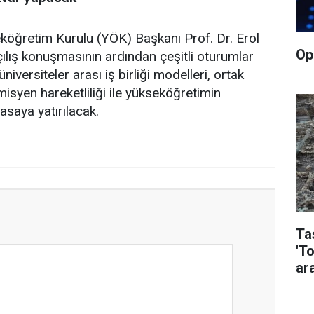
eköğretim Kurulu (YÖK) Başkanı Prof. Dr. Erol
Op
çılış konuşmasının ardından çeşitli oturumlar
ersiteler arası iş birliği modelleri, ortak
isyen hareketliliği ile yükseköğretimin
asaya yatırılacak.
Taş
'T
ara