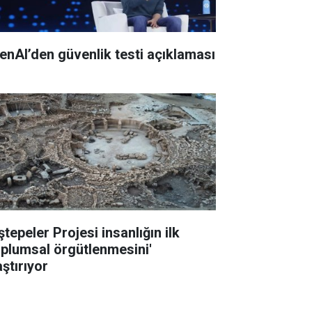
enAI’den güvenlik testi açıklaması
tepeler Projesi insanlığın ilk
oplumsal örgütlenmesini'
ştırıyor