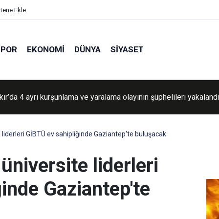
itene Ekle
SPOR
EKONOMI
DÜNYA
SIYASET
kır’da 4 ayrı kurşunlama ve yaralama olayının şüphelileri yakaland
şgalcilerin Beytüllahim'deki yerleşimci saldırıları ve tehcir planl
şıyor
 liderleri GİBTÜ ev sahipliğinde Gaziantep'te buluşacak
niversite liderleri
inde Gaziantep'te