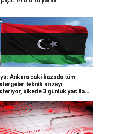
pıştı: 14 ölü 16 yaralı
'daki kazada tüm
stergeler teknik arızayı
steriyor, ülkede 3 günlük yas ilan
ldi