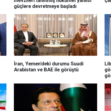
mevzileri tanınmış hükümet yanlısı
çar
güçlere devretmeye başladı
İran, Yemen'deki durumu Suudi
Libya: Ankara
Arabistan ve BAE ile görüştü
gö
gö
edi