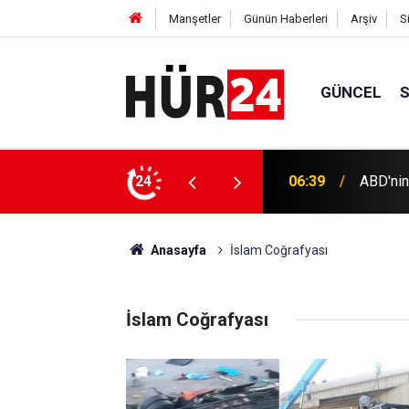
Manşetler
Günün Haberleri
Arşiv
S
GÜNCEL
Türkiye
 büyüyor: Trump sızıntılara öfkeli
24
06:19
imzala
Anasayfa
İslam Coğrafyası
İslam Coğrafyası