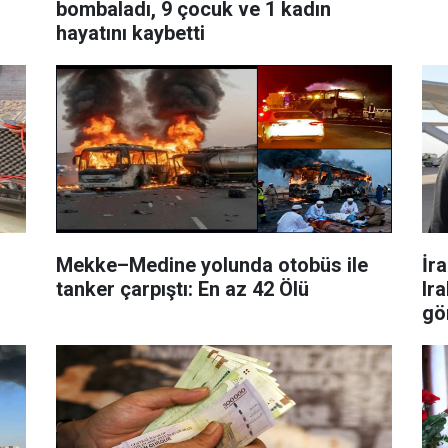
bombaladı, 9 çocuk ve 1 kadın
hayatını kaybetti
Mekke–Medine yolunda otobüs ile
İr
tanker çarpıştı: En az 42 Ölü
Ir
gö