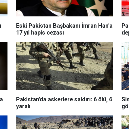
ı
Eski Pakistan Başbakanı İmran Han'a
Pa
17 yıl hapis cezası
de
na
Pakistan'da askerlere saldırı: 6 ölü, 6
Si
yaralı
gö