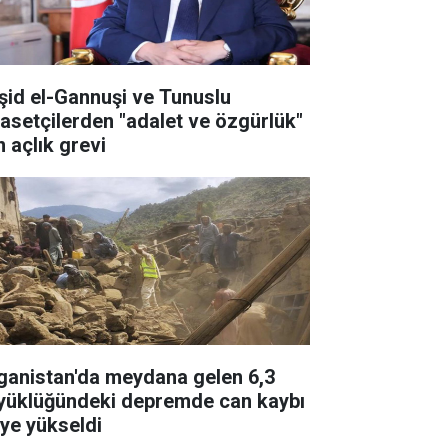
şid el-Gannuşi ve Tunuslu
yasetçilerden "adalet ve özgürlük"
n açlık grevi
ganistan'da meydana gelen 6,3
yüklüğündeki depremde can kaybı
'ye yükseldi