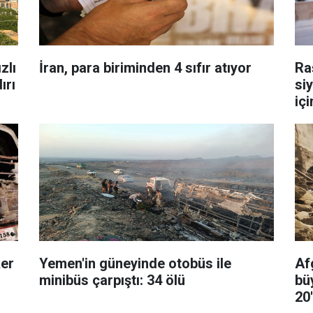
zlı
İran, para biriminden 4 sıfır atıyor
Ra
ırı
si
içi
ker
Yemen'in güneyinde otobüs ile
Af
minibüs çarpıştı: 34 ölü
bü
20