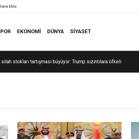
itene Ekle
SPOR
EKONOMI
DÜNYA
SIYASET
, Suudi Arabistan ve Pakistan ortak savunma anlaşmasını bugün
yacak