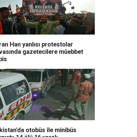
ran Han yanlısı protestolar
vasında gazetecilere müebbet
pis
kistan'da otobüs ile minibüs