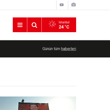
İstanbul
24 °C
01:32
Erzurum Adliyesinin arşiv katında çıkan yangın 
Günün tüm
haberleri