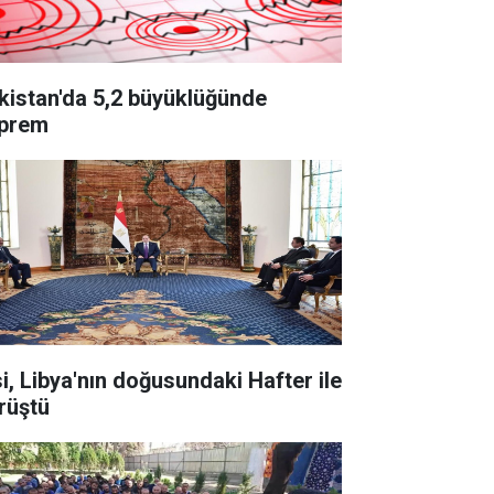
kistan'da 5,2 büyüklüğünde
prem
si, Libya'nın doğusundaki Hafter ile
rüştü