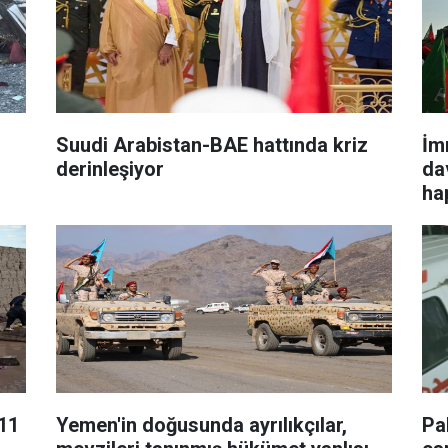
Suudi Arabistan-BAE hattında kriz
İm
derinleşiyor
da
ha
 11
Yemen'in doğusunda ayrılıkçılar,
Pa