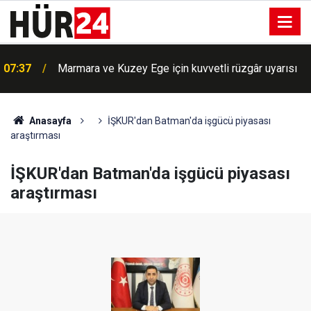
07:37
Marmara ve Kuzey Ege için kuvvetli rüzgâr uyarısı
BM'de büyük skandal: Siyonist rejime gizli bilgi
07:18
aktaran görevli ifşa oldu
Anasayfa
İŞKUR'dan Batman'da işgücü piyasası
araştırması
İŞKUR'dan Batman'da işgücü piyasası
araştırması