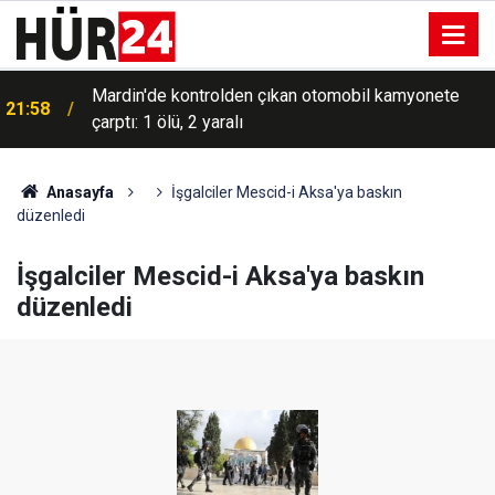
Mardin'de kontrolden çıkan otomobil kamyonete
21:58
çarptı: 1 ölü, 2 yaralı
HÜDA PAR heyeti, Tarsus'ta muhtarları ve mahalle
21:45
sakinlerini ziyaret etti
Anasayfa
İşgalciler Mescid-i Aksa'ya baskın
düzenledi
İşgalciler Mescid-i Aksa'ya baskın
düzenledi