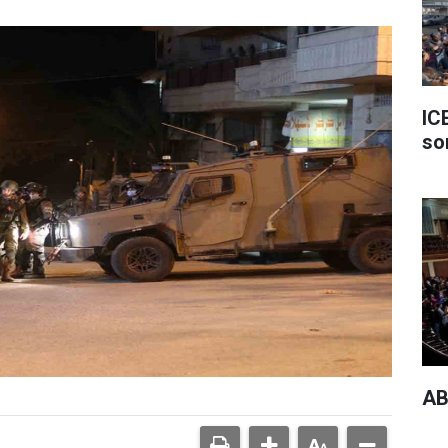
IC
so
AB