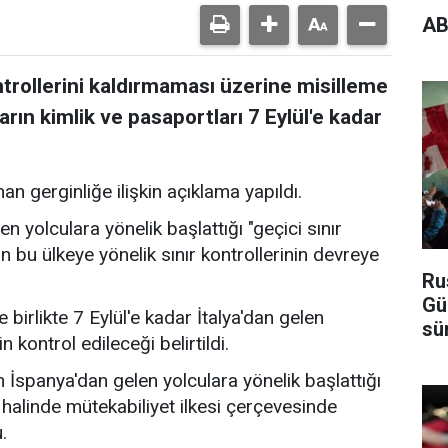
AB
ontrollerini kaldırmaması üzerine misilleme
ların kimlik ve pasaportları 7 Eylül'e kadar
n gerginliğe ilişkin açıklama yapıldı.
n yolculara yönelik başlattığı "geçici sınır
n bu ülkeye yönelik sınır kontrollerinin devreye
Ru
Gü
irlikte 7 Eylül'e kadar İtalya'dan gelen
sü
n kontrol edileceği belirtildi.
n İspanya'dan gelen yolculara yönelik başlattığı
ı halinde mütekabiliyet ilkesi çerçevesinde
.