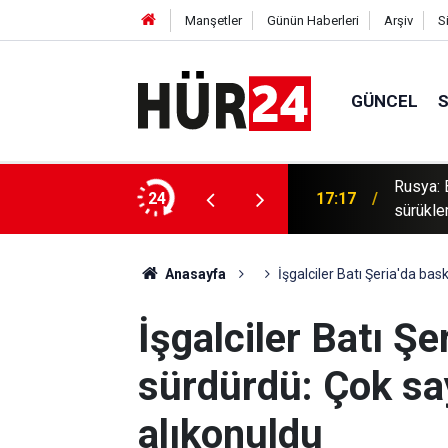
Manşetler
Günün Haberleri
Arşiv
S
GÜNCEL
Rusya: 
ları kontrol altına alındı
24
17:17
sürükle
Anasayfa
İşgalciler Batı Şeria'da bask
İşgalciler Batı Şe
sürdürdü: Çok sayı
alıkonuldu