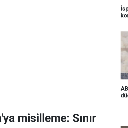
İs
kon
AB
dü
'ya misilleme: Sınır