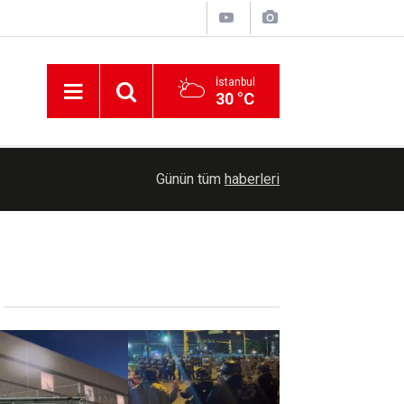
İstanbul
30 °C
17:11
İstanbul’un bir ilçesinde denize giriş yasaklandı
Günün tüm
haberleri