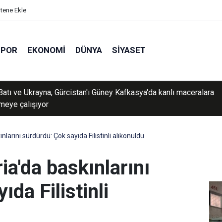
itene Ekle
SPOR
EKONOMI
DÜNYA
SIYASET
Batı ve Ukrayna, Gürcistan'ı Güney Kafkasya'da kanlı maceralara
meye çalışıyor
ınlarını sürdürdü: Çok sayıda Filistinli alıkonuldu
ria'da baskınlarını
da Filistinli