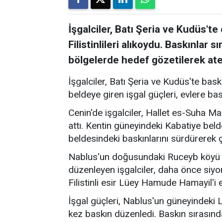
İşgalciler, Batı Şeria ve Kudüs't
Filistinlileri alıkoydu. Baskınlar 
bölgelerde hedef gözetilerek ateş
İşgalciler, Batı Şeria ve Kudüs'te bask
beldeye giren işgal güçleri, evlere bask
Cenin'de işgalciler, Hallet es-Suha M
attı. Kentin güneyindeki Kabatiye bel
beldesindeki baskınlarını sürdürerek ç
Nablus'un doğusundaki Ruceyb köyü i
düzenleyen işgalciler, daha önce siyo
Filistinli esir Lüey Hamude Hamayil'i
İşgal güçleri, Nablus'un güneyindeki 
kez baskın düzenledi. Baskın sırasında 