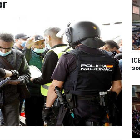
or
IC
so