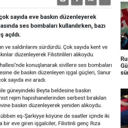
e çok sayıda eve baskın düzenleyerek
sırasında ses bombaları kullanılırken, bazı
 açıldı.
ın ve saldırılarını sürdürdü. Çok sayıda kent ve
ınlar düzenleyerek Filistinlileri alıkoydu.
Ru
ahallesi'nde konuşlanarak sivillere ses bombaları
Gü
sü
desine de baskın düzenleyen işgal güçleri, Sanur
ok sayıda evi aradı.
le güneyindeki Beyta beldesine baskın
nist rejim hapishanelerinden serbest bırakılan
 evine baskın düzenleyerek yeniden alıkoydu.
Lübben eş-Şarkiyye köyüne de saatler içinde iki
bir eve giren işgalciler, Filistinli genç Rıza