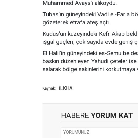
Muhammed Avays'ı alıkoydu.
Tubas'ın güneyindeki Vadi el-Faria bö
gözeterek etrafa ateş açtı.
Kudüs'ün kuzeyindeki Kefr Akab beld
işgal güçleri, çok sayıda evde geniş ç
El Halil'in güneyindeki es-Semu bel
baskın düzenleyen Yahudi çeteler ise ha
salarak bölge sakinlerini korkutmaya v
İLKHA
Kaynak:
HABERE
YORUM KAT