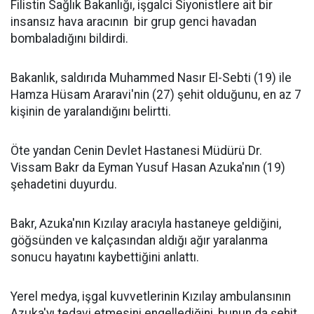
Filistin Sağlık Bakanlığı, işgalci Siyonistlere ait bir
insansız hava aracının bir grup genci havadan
bombaladığını bildirdi.
Bakanlık, saldırıda Muhammed Nasır El-Sebti (19) ile
Hamza Hüsam Araravi'nin (27) şehit olduğunu, en az 7
kişinin de yaralandığını belirtti.
Öte yandan Cenin Devlet Hastanesi Müdürü Dr.
Vissam Bakr da Eyman Yusuf Hasan Azuka'nın (19)
şehadetini duyurdu.
Bakr, Azuka'nın Kızılay aracıyla hastaneye geldiğini,
göğsünden ve kalçasından aldığı ağır yaralanma
sonucu hayatını kaybettiğini anlattı.
Yerel medya, işgal kuvvetlerinin Kızılay ambulansının
Azuka'yı tedavi etmesini engellediğini, bunun da şehit