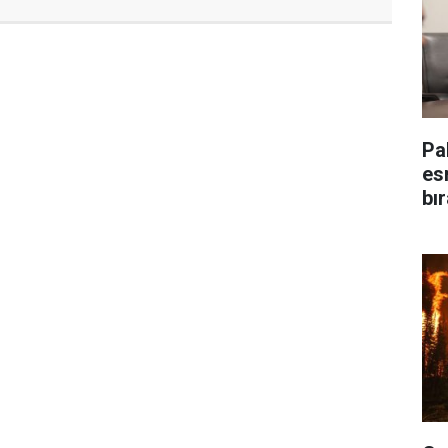
Pa
es
bı