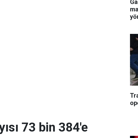
Gaz
ma
yön
Tr
op
yısı 73 bin 384'e