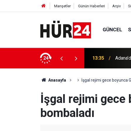
Manşetler
Günün Haberleri
Arşiv
S
GÜNCEL
 hayatını kaybetti
24
13:30
Küresel
Anasayfa
İşgal rejimi gece boyunca 
İşgal rejimi gece
bombaladı