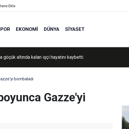
itene Ekle
SPOR
EKONOMI
DÜNYA
SIYASET
 pirinç üretimi alarm veriyor
Gazze'yi bombaladı
 boyunca Gazze'yi