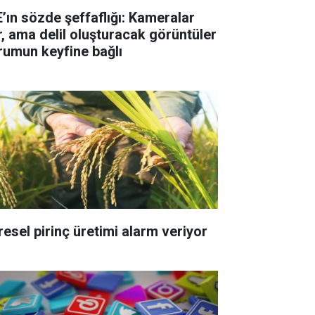
E’ın sözde şeffaflığı: Kameralar
r, ama delil oluşturacak görüntüler
rumun keyfine bağlı
resel pirinç üretimi alarm veriyor