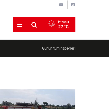
İstanbul
27 °C
13:12
İstanbul Fatih'te iş yerinden 1,5 kilogram altın ç
Günün tüm
haberleri