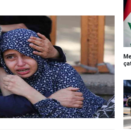
Me
ça