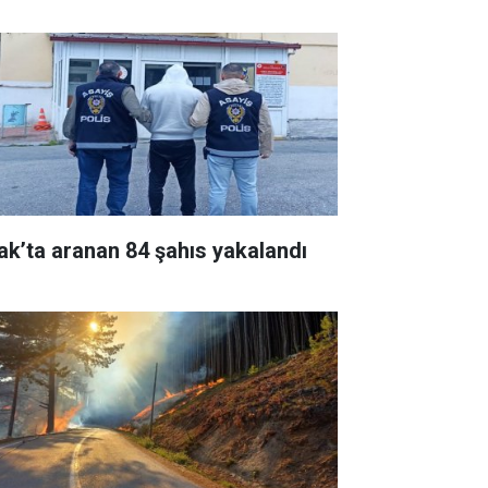
ak’ta aranan 84 şahıs yakalandı