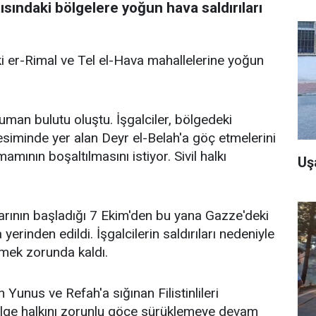
ısındaki bölgelere yoğun hava saldırıları
ki er-Rimal ve Tel el-Hava mahallelerine yoğun
uman bulutu oluştu. İşgalciler, bölgedeki
 kesiminde yer alan Deyr el-Belah'a göç etmelerini
mamının boşaltılmasını istiyor. Sivil halkı
Uş
ılarının başladığı 7 Ekim'den bu yana Gazze'deki
a yerinden edildi. İşgalcilerin saldırıları nedeniyle
etmek zorunda kaldı.
unus ve Refah'a sığınan Filistinlileri
bölge halkını zorunlu göçe sürüklemeye devam