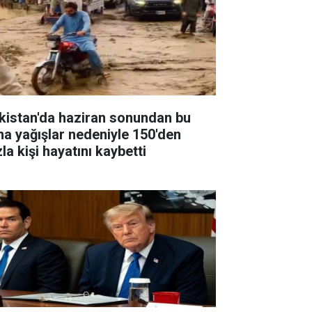
kistan'da haziran sonundan bu
na yağışlar nedeniyle 150'den
la kişi hayatını kaybetti