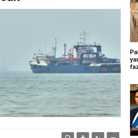
Pa
ya
faz