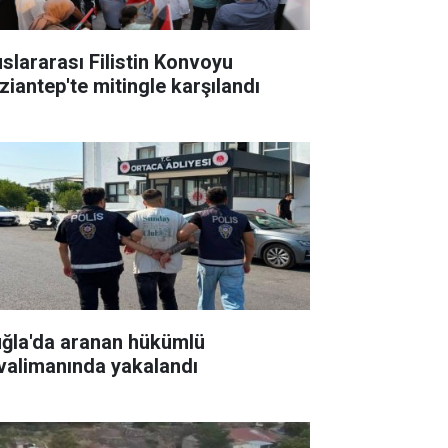
uslararası Filistin Konvoyu
ziantep'te mitingle karşılandı
ğla'da aranan hükümlü
valimanında yakalandı