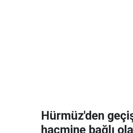
Hürmüz'den geçişl
hacmine bağlı ol