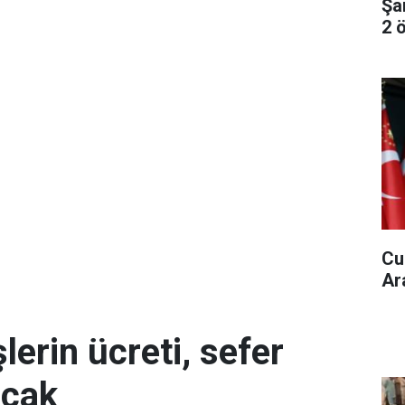
Şa
2 ö
Cu
Ar
erin ücreti, sefer
acak