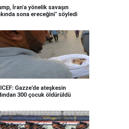
ump, İran'a yönelik savaşın
akında sona ereceğini" söyledi
ICEF: Gazze'de ateşkesin
dından 300 çocuk öldürüldü