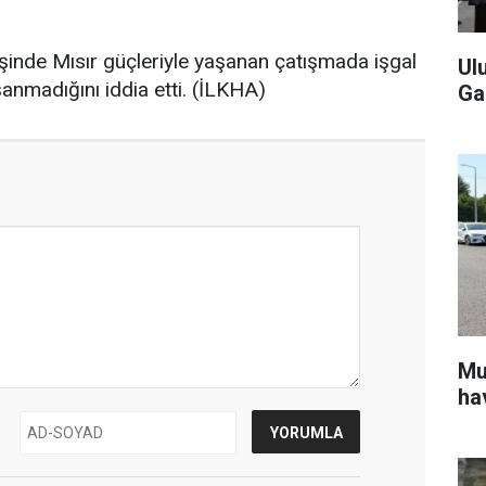
inde Mısır güçleriyle yaşanan çatışmada işgal
Ul
anmadığını iddia etti. (İLKHA)
Ga
Mu
ha