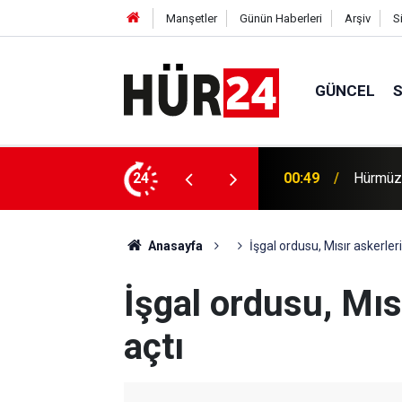
Manşetler
Günün Haberleri
Arşiv
S
GÜNCEL
efer hacmine bağlı olacak
24
00:35
Trump, 
Anasayfa
İşgal ordusu, Mısır askerler
İşgal ordusu, Mıs
açtı