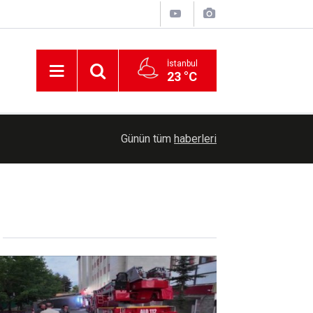
İstanbul
23 °C
00:30
Cumhurbaşkanlığına Cevdet Yılmaz vekalet ede
Günün tüm
haberleri