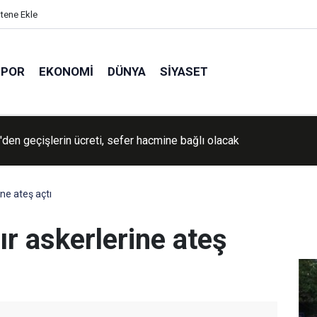
itene Ekle
SPOR
EKONOMI
DÜNYA
SIYASET
İran'a yönelik savaşın "yakında sona ereceğini" söyledi
ine ateş açtı
ır askerlerine ateş