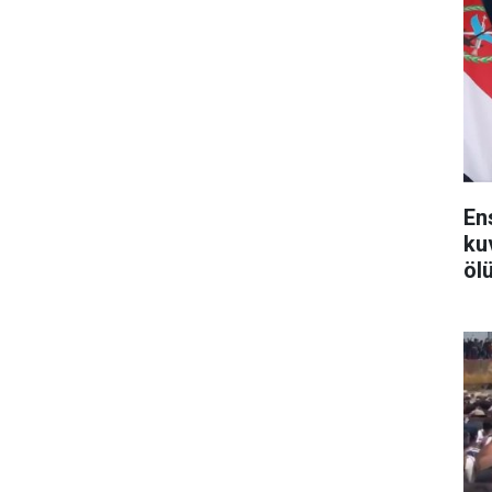
En
ku
ölü