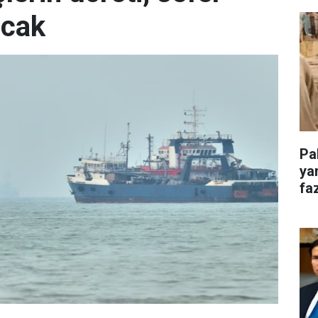
acak
Pa
ya
faz