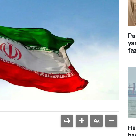
Pa
ya
faz
Hü
ha