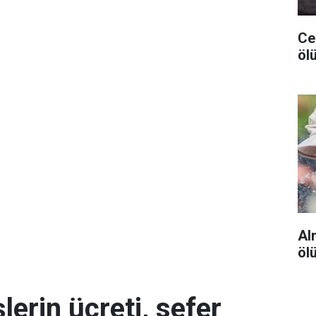
Ceu
ölü
Al
öl
erin ücreti, sefer