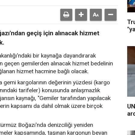
Tr
"y
zı'ndan geçiş için alınacak hizmet
k.
akanlığı'ndaki bir kaynağa dayandırarak
n geçen gemilerden alınacak hizmet bedelinin
ğlanan hizmet hacmine bağlı olacak.
 gemi kargolarının değerinin yüzdesi (kargo
nındaki tarifeler) konusunda anlaşmazlık
jansın kaynağı, "Gemiler tarafından yapılacak
erin kapsamı da dahil olmak üzere birçok
UN
ar
 Hürmüz Boğazı'nda denizciliği yeniden
şmeler kapsamında, taşınan kargonun beyan