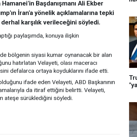
ba Hamanei’in Başdanışmanı Ali Ekber
p'ın İran'a yönelik açıklamalarına tepki
erhal karşılık verileceğini söyledi.
tığı paylaşımda, konuya ilişkin
 de bölgenin siyasi kumar oynanacak bir alan
nu hatırlatan Velayeti, olası maceracı
sini defalarca ortaya koyduklarını ifade etti.
Tr
 olduğunu ifade eden Velayeti, ABD Başkanının
"y
arıyla da itiraf ettiğini belirtti. Velayeti,
n ateşe sürüklediğini söyledi.