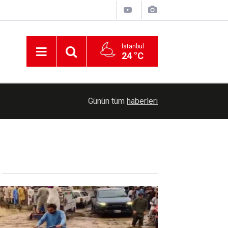
İstanbul
24 °C
00:25
Meteorolojiden Toz Taşınımı Uyarısı
Günün tüm
haberleri