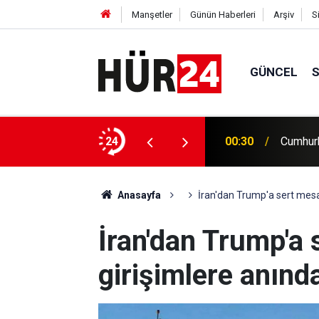
Manşetler
Günün Haberleri
Arşiv
S
GÜNCEL
akında sona ereceğini" söyledi
24
00:30
Cumhurb
Anasayfa
İran'dan Trump'a sert mesaj
İran'dan Trump'a 
girişimlere anında