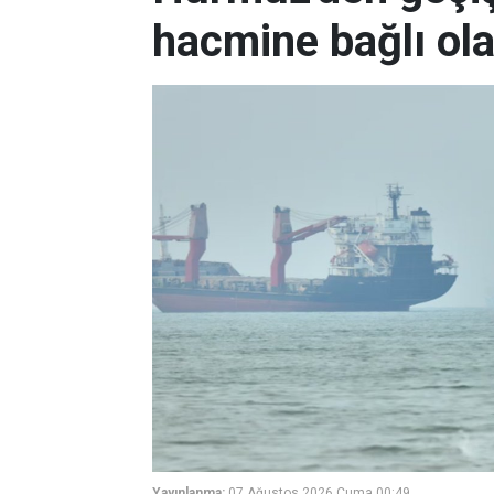
hacmine bağlı ol
Yayınlanma:
07 Ağustos 2026 Cuma 00:49