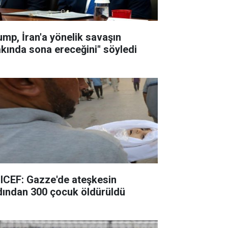
ump, İran'a yönelik savaşın
akında sona ereceğini" söyledi
ICEF: Gazze'de ateşkesin
dından 300 çocuk öldürüldü